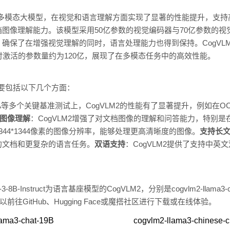
代多模态大模型，在视觉和语言理解方面实现了显著的性能提升，支持高达8
图像理解能力。该模型采用50亿参数的视觉编码器与70亿参数的视
确保了在增强视觉理解的同时，语言处理能力也得到保持。CogVL
时激活的参数量约为120亿，展现了在多模态任务中的高效性能。
主要包括以下几个方面：
tVQA等多个关键基准测试上，CogVLM2的性能有了显著提升，例如在OC
图像理解
：CogVLM2增强了对文档图像的理解和问答能力，特别是
344*1344像素的图像分辨率，能够处理更高清晰度的图像。
支持长
的文档和更复杂的语言任务。
双语支持
：CogVLM2提供了支持中
8B-Instruct为语言基座模型的CogVLM2，分别是cogvlm2-llama3-chat
用户可以前往GitHub、Hugging Face或魔搭社区进行下载或在线体验。
lama3-chat-19B
cogvlm2-llama3-chinese-