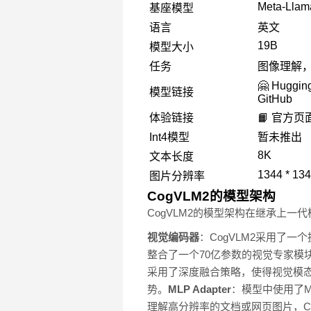
Meta-Llama
基座模型
语言
英文
19B
模型大小
任务
图像理解
🤗 Huggin
模型链接
GitHub
体验链接
📙 官方页
Int4模型
暂未推出
8K
文本长度
1344 * 13
图片分辨率
CogVLM2的模型架构
CogVLM2的模型架构在继承上
视觉编码器
：CogVLM2采用了
整合了一个70亿参数的视觉专家模
采用了深度融合策略，使得视觉模
势。
MLP Adapter
：模型中使用了M
理解高分辨率的文档或网页图片，C