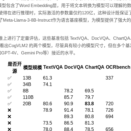
模型包含了Word Embedding层，用于将文本转换为模型可以理解的
构，使得在进行推理时，实际激活的参数量仅约120亿，这种设计既保
了Meta-Llama-3-8B-Instruct作为语言基座模型，为模型提供
上进行了定量评估，这些基准包括 TextVQA、DocVQA、ChartQA
可以看出CogVLM2 的两个模型，尽管具有较小的模型尺寸，但在多个基
-4V、Gemini Pro等）接近的水平。
是否开
TextVQA
DocVQA
ChartQA
OCRbench
模型规模
源
✅
13B
61.3
337
✅
34B
74.1
✅
8B
78.2
69.5
✅
110B
85.7
79.7
✅
20B
80.6
90.9
83.8
720
❌
78.9
91.4
78.1
726
❌
89.3
80.8
694
❌
73.5
86.5
81.3
❌
78.0
88.4
78.5
656