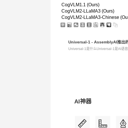
CogVLM1.1 (Ours)
CogVLM2-LLaMA3 (Ours)
CogVLM2-LLaMA3-Chinese (Our
Universal-1 - Assembl
Universal-1是什么Universal-1是AI语
AI神器