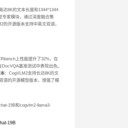
K的文本长度和1344*1344
觉专家模块，通过深度融合策
M2的开源版本支持中英文双语，
Rbench上性能提升了32%，在
在DocVQA基准测试中表现出色。
文本
：CogVLM2支持长达8K的文
英文双语的开源模型版本，增强了模
-19B和cogvlm2-llama3-
chat-19B