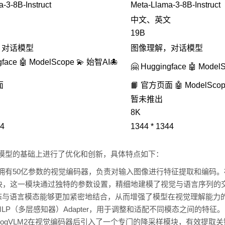
-3-8B-Instruct
Meta-Llama-3-8B-Instruct
中文、英文
19B
，对话模型
图像理解，对话模型
gface 🤖 ModelScope 💫 始智AI🐙
🤗 Huggingface 🤖 Mode
面
📙 官方页面 🤖 ModelSco
暂未推出
8K
44
1344 * 1344
一代模型的基础上进行了优化和创新，具体特点如下：
一个拥有50亿参数的视觉编码器，负责对输入图像进行特征提取和编码。
块，这一模块通过独特的参数设置，精细地建模了视觉与语言序列的
态与语言模态能够更加紧密地结合，从而增强了模型在视觉理解能力
LP（多层感知器）Adapter，用于调整和适配不同模态之间的特征。
ogVLM2在视觉编码器后引入了一个专门的降采样模块，有效提取