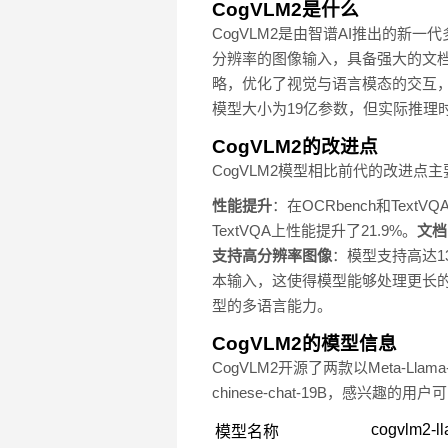
CogVLM2是什么
CogVLM2是由智谱AI推出的新一
分辨率的图像输入，具备强大的文档
略，优化了视觉与语言模态的交互，
模型大小为19亿参数，但实际推理
CogVLM2的改进点
CogVLM2模型相比前代的改进点
性能提升
：在OCRbench和Tex
TextVQA上性能提升了21.9%。
文档
支持高分辨率图像
：模型支持高达1
本输入，这使得模型能够处理更长
型的多语言能力。
CogVLM2的模型信息
CogVLM2开源了两款以Meta-Llama-3-
chinese-chat-19B，感兴趣的
cogvlm2-l
模型名称