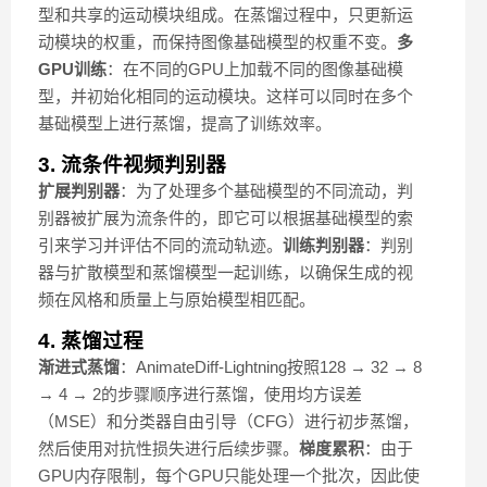
型和共享的运动模块组成。在蒸馏过程中，只更新运
动模块的权重，而保持图像基础模型的权重不变。
多
GPU训练
：在不同的GPU上加载不同的图像基础模
型，并初始化相同的运动模块。这样可以同时在多个
基础模型上进行蒸馏，提高了训练效率。
3. 流条件视频判别器
扩展判别器
：为了处理多个基础模型的不同流动，判
别器被扩展为流条件的，即它可以根据基础模型的索
引来学习并评估不同的流动轨迹。
训练判别器
：判别
器与扩散模型和蒸馏模型一起训练，以确保生成的视
频在风格和质量上与原始模型相匹配。
4. 蒸馏过程
渐进式蒸馏
：AnimateDiff-Lightning按照128 → 32 → 8
→ 4 → 2的步骤顺序进行蒸馏，使用均方误差
（MSE）和分类器自由引导（CFG）进行初步蒸馏，
然后使用对抗性损失进行后续步骤。
梯度累积
：由于
GPU内存限制，每个GPU只能处理一个批次，因此使