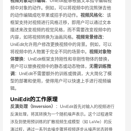
视频对象动作编辑
：UniEdit能够根据文本指令编辑视
频中对象的动作。例如，可以将视频中的浣熊弹吉他
的动作编辑成吃苹果或招手的动作。
视频风格化
：该
框架支持对视频进行风格迁移，即用户可以通过文本
描述来改变视频的视觉风格，而不需要改变视频中的
内容，如将视频转换为油画风格。
视频背景修改
：
UniEdit允许用户修改更换视频中的背景。例如，可以
将视频中的人物置于完全不同的场景中。
视频对象物
体替换
：UniEdit框架支持刚性和非刚性物体的替换，
用户可以替换视频中的静态或动态物体，
无需训练微
调
：UniEdit不需要额外的训练或微调，大大简化了模
型的部署和使用，使得用户可以快速上手进行视频编
辑。
UniEdit的工作原理
反演处理（Inversion）
：U
niEdit首先对输入的视频进行
反演处理，将其转换为一个随机噪声表示。这个过程通常
涉及到使用预训练的扩散视频生成模型（如 LaVie）的反
演过程，通过一系列去噪步骤将视频逐步从噪声状态转换