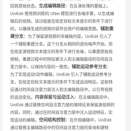
生成编辑路径
：
回其原始状态。
在反演处理的基础上，
UniEdit 使用预训练的 UNet 模型进行去噪步骤，以生成编
辑后的视频。该过程是在给定目标文本提示的条件下进行
辅助重
的，以确保生成的视频内容符合用户的编辑意图。
建分支
：
为了保留源视频的非编辑内容，UniEdit 引入了
一个辅助重建分支。这个分支从相同的逆向噪声开始，但
在给定源视频文本提示的条件下进行去噪，以重建原始视
频帧。重建过程中的特征被注入到主编辑路径的空间自注
辅助运动参考分支
：
意力层中，以保持内容的一致性。
为了实现运动/动作编辑，UniEdit 引入了辅助运动参考分
支，在给定目标文本提示的条件下生成运动特征。这些特
征通过时间自注意力层注入到主编辑路径中，以引导视频
内容保留与运动注入
：
的运动变化。
在主编辑路径中，
UniEdit 通过替换空间自注意力层的值特征来保留源视频的
内容。同时，通过在时间自注意力层中注入运动特征，实
空间结构控制
：
现运动的编辑。
在外观编辑中，UniEdit
通过替换主编辑路径中的空间自注意力层的查询和键特