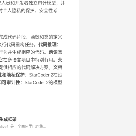
许研究人员和开发者独立审计模型，并
，包括对个人隐私的保护、安全性考
自动完成代码片段、函数和类的定义
执行代码重构任务。
代码推理
：
期行为并生成相应的代码。
跨语言
得它在多语言项目中特别有用。
交
并提供相应的代码解决方案。
文档
性和隐私保护
：StarCoder 2在设
和可审计性
：StarCoder 2的模型
频生成框架
t Alive）是一个由阿里巴巴集...