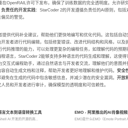
的模型权重在OpenRAIL许可下发布，确保了训练数据的完全透明度。允
。
负责任的开发实践
：StarCoder 2的开发遵循负责任的AI原则
性偏见的警觉。
能够为开发者提供代码补全建议，帮助他们更快地编写和优化代码。这包括
助开发者进行代码编辑，包括修复错误、改进代码结构和风格，以及
逻辑和执行代码推理的能力，可以处理更复杂的编程任务，如理解代码的预
语言，StarCoder 2能够支持多种语言的代码生成和理解，这使
 2可以作为交互式编程助手，通过自然语言与开发者交流，理解他们的意图
内容自动生成文档和注释，帮助开发者更好地理解和维护代码。
安全
够避免在生成的代码中包含敏感信息，并减少潜在的安全漏洞。
开放
究人员和开发者进行审计，确保模型的透明度和可信赖性。
推出的多语言文本到语音转换工具
EMO - 阿里推出的AI肖像视
hell AI 开发的开源的高...
EMO是什么EMO（Emote Portrai