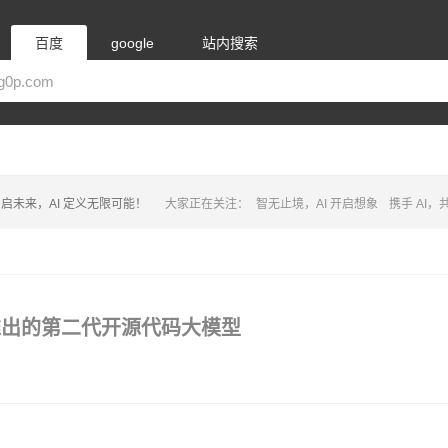
百度
google
站内搜索
启未来，AI 定义无限可能！
大家正在关注：
智无止境，AI 开启想象
携手 AI
gCode推出的第二代开源代码大模型