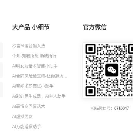
大产品 小细节
官方微信
秒言AI语音输入法
个知-知我所想 助我所行
AI哄女友话术智能小助手
AI合同风险检查师-让你避坑的智能小助手
AI智能求职面试小助手
AI彩虹屁生成器，AI夸人助手
AI高情商回复话术
扫描微信号：
8718847
AI虚拟男友
AI万能道歉助手