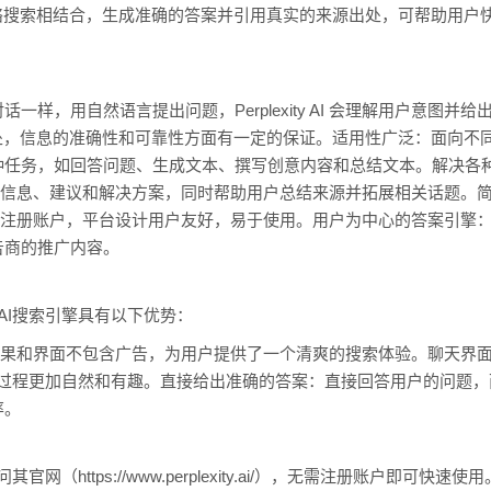
络搜索相结合，生成准确的答案并引用真实的来源出处，可帮助用户
，用自然语言提出问题，Perplexity AI 会理解用户意图并给出答案
处，信息的准确性和可靠性方面有一定的保证。适用性广泛：面向不
种任务，如回答问题、生成文本、撰写创意内容和总结文本。解决各
I 都能提供信息、建议和解决方案，同时帮助用户总结来源并拓展相关话题
服务，无需注册账户，平台设计用户友好，易于使用。用户为中心的答案引擎：Per
告商的推广内容。
y AI搜索引擎具有以下优势：
AI 的搜索结果和界面不包含广告，为用户提供了一个清爽的搜索体验。聊
检索过程更加自然和有趣。直接给出准确的答案：直接回答用户的问题
率。
需访问其官网（https://www.perplexity.ai/），无需注册账户即