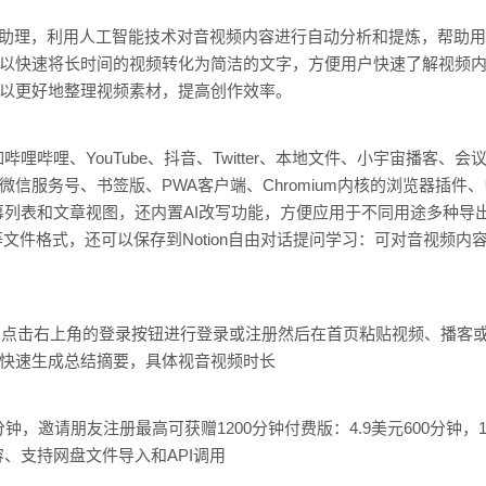
I音视频助理，利用人工智能技术对音视频内容进行自动分析和提炼，帮
PT可以快速将长时间的视频转化为简洁的文字，方便用户快速了解视频
也可以更好地整理视频素材，提高创作效率。
哩哔哩、YouTube、抖音、Twitter、本地文件、小宇宙播客、
微信服务号、书签版、PWA客户端、Chromium内核的浏览器插
列表和文章视图，还内置AI改写功能，方便应用于不同用途多种导
df、srt等文件格式，还可以保存到Notion自由对话提问学习：可对音
pt.co），点击右上角的登录按钮进行登录或注册然后在首页粘贴视频、
即可快速生成总结摘要，具体视音视频时长
，邀请朋友注册最高可获赠1200分钟付费版：4.9美元600分钟，19
、支持网盘文件导入和API调用