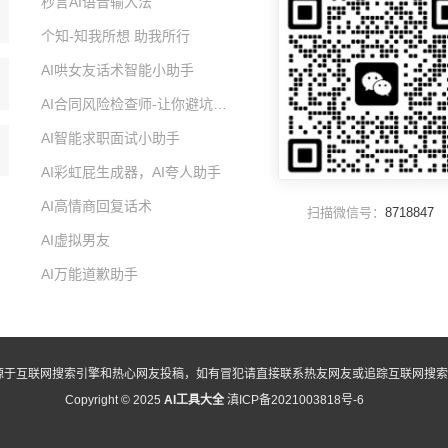
秒言AI语音输入法
个知-知我所想 助我所行
AI哄女友话术智能小助手
AI合同风险检查师-让你避坑的智能小助手
AI智能求职面试小助手
AI彩虹屁生成器，AI夸人助手
AI高情商回复话术
扫描微信号：
8718847
AI虚拟男友
AI万能道歉助手
源于互联网搜索引擎和热心网友投稿，如有冒犯请直接联系热友网友或追踪互联网搜索
Copyright © 2025
AI工具大全
滇ICP备2021003818号-6