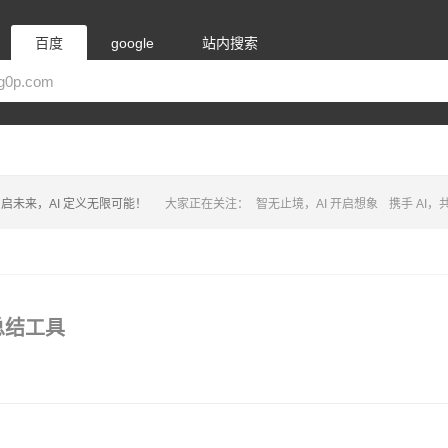
百度
google
站内搜索
启未来，AI 定义无限可能！
大家正在关注：
智无止境，AI 开启想象
携手 AI
容总结工具