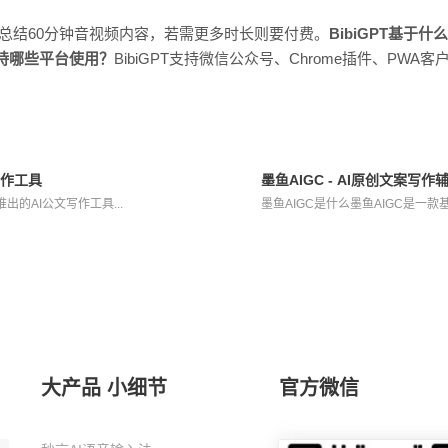
费版可总结60分钟音视频内容，若需更多时长则要付费。
BibiGPT基于
T支持哪些平台使用？
BibiGPT支持微信公众号、Chrome插件、PWA客户
写作工具
墨鱼AIGC - AI原创文案写作
的AI公文写作工具...
墨鱼AIGC是什么墨鱼AIGC是一款
大产品 小细节
官方微信