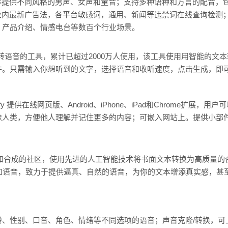
库提供不同风格的男声、女声和童音；支持多种语种和方言的配音，
业内最新广告法，各平台敏感词，通用、新闻等违禁词在线查询检测
、产品介绍、情感电台等数百个行业场景。
的文字转语音的工具，累计已超过2000万人使用，该工具使用用智能的
件。只需输
入你想听到的文字，
选择语音和收听速度，点击
生成，即
y 提供在线网页版、Android、iPhone、iPad和Chrome扩展
像人类，方便他人理解并记住更多的内容；可嵌入网站上。提供小部
音生成和合成的社区，使用先进的人工智能技术将书面文本转换为高质量
配音和语音，致力于提供逼真、自然的语音，为你的文本增添真实感，
龄、性别、口音、角色、情绪等不同选项的语音；声音克隆/转换，可