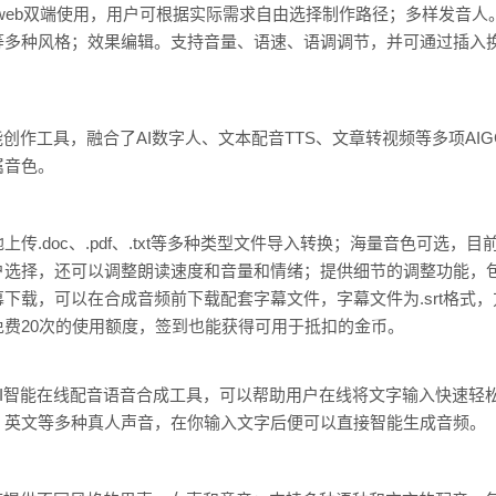
d、web双端使用，用户可根据实际需求自由选择制作路径；多样发音
等多种风格；效果编辑。支持音量、语速、语调调节，并可通过插入
创作工具，融合了AI数字人、文本配音TTS、文章转视频等多项AI
属音色。
传.doc、.pdf、.txt等多种类型文件导入转换；海量音色可选，
户选择，还可以调整朗读速度和音量和情绪；提供细节的调整功能，
下载，可以在合成音频前下载配套字幕文件，字幕文件为.srt格式
费20次的使用额度，签到也能获得可用于抵扣的金币。
I智能在线配音语音合成工具，可以帮助用户在线将文字输入快速轻松
、英文等多种真人声音，在你输入文字后便可以直接智能生成音频。