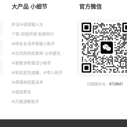
大产品 小细节
官方微信
秒言AI语音输入法
个知-知我所想 助我所行
AI哄女友话术智能小助手
AI合同风险检查师-让你避坑的智能小助手
AI智能求职面试小助手
AI彩虹屁生成器，AI夸人助手
AI高情商回复话术
扫描微信号：
8718847
AI虚拟男友
AI万能道歉助手