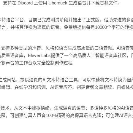
支持在 Discord 上使用 Uberduck 生成语音并下载音频文件。
AI文字转语音平台，目前已完成测试阶段并推出了正式版。借助先进的多语言
语言，并将其转换为逼真的语音。免费版提供每月10000个字符的转
，支持多种类型的声音、风格和语言生成高质量的口语音频。AI语音
量语音库，ElevenLabs提供了一个高品质人工智能语音库社区，用户
分割声音的工作台以完全控制创作过程
语音生成网站，提供逼真的AI文本转语音工具，可以快速将文本转换为
编辑、在线学习和培训、AI语音应答、创建音频文章朗读、自媒体
音技术，从文本中捕捉情绪，生成逼真的语音；多语种多风格的AI语音，
隆，可创建与真人声音100%精确的高保真语言克隆；可创建AI语
。