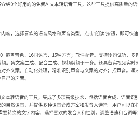
介绍9个好用的的免费AI文本转语音工具，这些工具提供高质量的
内容，选择喜欢的语音风格和声音类型，点击“朗读”按钮，即可快
800+覆盖音色、16国语言、15种方言；软件配音。支持逐句试听、
云剪辑。集文案生成、配音生成、视频剪辑于一身。还具备实视频实时
美对齐文案。自动化处理，精准识别声音与文案的对齐；捏声音。通
户自己的声音。
I文本转语音的工具，集成了多项高级技术，包括语音合成、语音识
放的自然语音，并提供多种语音合成方案和发音人选择。用户可以在打
需要转换的文字内容，选择喜欢的发音人和性别，调整语速和音调等参