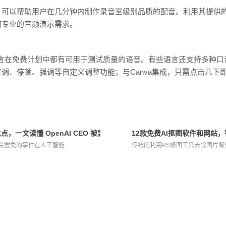
成器，可以帮助用户在几分钟内制作录音室级别品质的配音。利用其提供
何专业的音频演示需求。
语言在免费计划中都有可用于测试质量的语音。有些语言还支持多种
调、停顿、强调等自定义调整功能；与Canva集成，只需点击几下即可
盘点，一文读懂 OpenAI CEO 被罢免风波
12款免费AI抠图软件和网站
被董事会罢免的事件在人工智能...
传统的利用PS修图工具去除图片背景