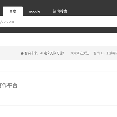
百度
google
站内搜索
智启未来，AI 定义无限可能！
大家正在关注：
智由 AI，触手可
写作平台