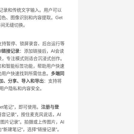
链接记录和传统文字输入。用户可以
色、图像识别和内容提取。Get
序间无缝切换。
支持暂停、锁屏录音、后台运行等
AI链接记录
：添加链接后，AI会读
录，专注模式则适合沉浸式创作。
签和智能标签功能，帮助用户快速
助用户快速找到所需信息。
多端同
加、分享、导入和导出
：支持将
用户隐私和内容安全。
et笔记”，即可使用。
注册与登
语音记录”，按住麦克风说话，AI
“图片记录”。拍摄或上传图片，AI
“新建笔记”，选择“链接记录”。