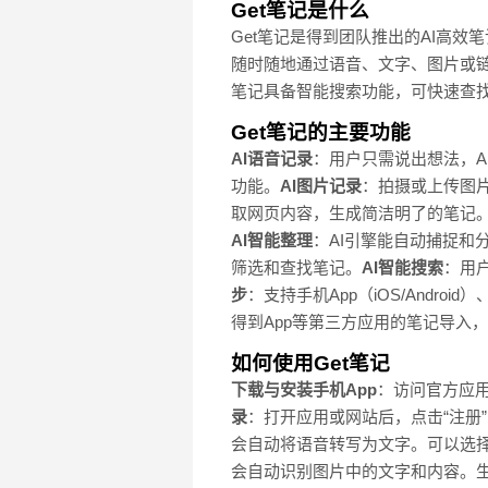
Get笔记是什么
Get笔记是得到团队推出的AI高效
随时随地通过语音、文字、图片或链
笔记具备智能搜索功能，可快速查找
Get笔记的主要功能
AI语音记录
：用户只需说出想法，A
功能。
AI图片记录
：拍摄或上传图
取网页内容，生成简洁明了的笔记
AI智能整理
：AI引擎能自动捕捉和
筛选和查找笔记。
AI智能搜索
：用
步
：支持手机App（iOS/Andro
得到App等第三方应用的笔记导入
如何使用Get笔记
下载与安装
手机App
：访问官方应用
录
：打开应用或网站后，点击“注册”
会自动将语音转写为文字。可以选择
会自动识别图片中的文字和内容。