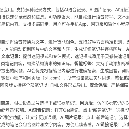
笔记应用。支持多种记录方式，包括AI语音记录、AI图片记录、AI
接快速记录灵感和信息。AI功能强大，能自动进行语音转写、文本润
笔记内容。支持多端同步，用户可在手机App、网页版和微信小程
I自动将语音转换为文字，进行智能润色。支持27种方言精准识别，
片，AI能自动识别图片中的文字和内容，生成详细笔记并存档图片。
。
文本记录
：提供速记模式和专注模式，速记模式适用于灵感快速记
分类笔记内容，构建结构清晰的知识库。
智能标签
：支持手动添加标
户提出的问题，AI会优先根据笔记内容进行准确搜索，生成回答，帮
id）、微信小程序和网页版（biji.com），所有设备数据实时同步。
笔记追
，网页版支持将全部笔记以HTML文件形式导出。
安全保障
：严格保障
商店，根据设备型号选择下载“Get笔记”。
网页版
：访问Get笔记的G
或“登录”按钮。
AI语音记录
：打开Get笔记，点击“新建笔记”。选择“
“润色”功能，让文字更加通顺。
AI图片记录
：点击“新建笔记”，选择
生成的笔记会包含图片和文字内容，方便后续查看。
AI链接记录
：点击