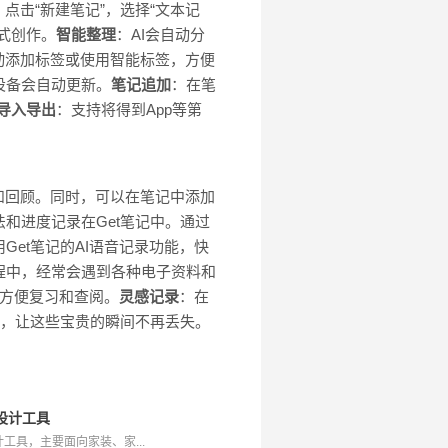
：点击“新建笔记”，选择“文本记
式创作。
智能整理
：AI会自动分
动添加标签或使用智能标签，方便
设备会自动更新。
笔记追加
：在笔
导入导出
：支持将得到App等第
和回顾。同时，可以在笔记中添加
和进度记录在Get笔记中。通过
Get笔记的AI语音记录功能，快
程中，经常会遇到各种电子资料和
，方便复习和查阅。
灵感记录
：在
意，让这些宝贵的瞬间不再丢失。
I设计工具
工具，主要面向家装、家...