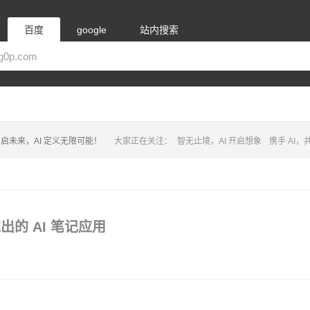
百度
google
站内搜索
启未来，AI 定义无限可能！
大家正在关注：
智无止境，AI 开启想象
携手 AI
出的 AI 笔记应用