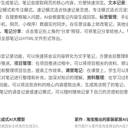
并生成笔记。笔记会提取网页的核心内容，方便快速浏览。
文本记录
速记模式和专注模式。速记模式适合快速记录灵感，专注模式适合沉浸
索
：在搜索框输入问题，AI会根据笔记内容生成回答。
标签管理
：手
手机、网页、小程序）数据实时同步。在任意设备上修改笔记，其他
容。
笔记分享
：点击笔记右上角的“分享”按钮，可将笔记分享给他人。
全部笔记以HTML文件形式导出。
I语音记录功能，可以快速将会议内容转化为文字笔记，方便会后整理
序推进。
项目管理
：在项目推进过程中，可以将项目相关的资料、想法
找和整理项目信息，提高工作效率。
课堂笔记
：在课堂上，学生可以用
以对笔记进行整理和补充，加深对知识的理解。
资料整理
：在学习过
记录功能，可以将这些资料的核心内容提取出来，生成简洁明了的笔记
t笔记的语音记录或速记模式，可以随时随地记录下自己的灵感和创
生成式AI大模型
家作 - 淘宝推出的家装家居A
）是美团自主研发的生成式A...
家作是什么家作是淘宝推出的AI设计