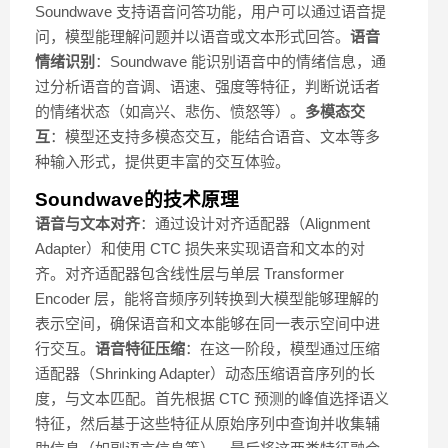
Soundwave 支持语音问答功能，用户可以通过语音提
问，模型能理解问题并以语音或文本形式回答。
语音
情绪识别
：Soundwave 能识别语音中的情绪信息，通
过分析语音的音调、语速、强度等特征，判断说话者
的情绪状态（如高兴、悲伤、愤怒等）。
多模态交
互
：模型还支持多模态交互，能结合语音、文本等多
种输入形式，提供更丰富的交互体验。
Soundwave的技术原理
语音与文本对齐
：通过设计对齐适配器（Alignment
Adapter）和使用 CTC 损失来实现语音和文本的对
齐。对齐适配器包含线性层与单层 Transformer
Encoder 层，能将音频序列转换到大模型能够理解的
表示空间，确保语音和文本能够在同一表示空间中进
行交互。
语音特征压缩
：在这一阶段，模型通过压缩
适配器（Shrinking Adapter）动态压缩语音序列的长
度，与文本匹配。首先根据 CTC 预测的峰值选择语义
特征，然后基于这些特征从原始序列中查询并收集辅