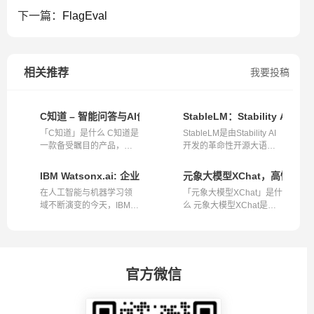
下一篇：
FlagEval
相关推荐
我要投稿
C知道 – 智能问答与AI创作的得力助手
StableLM：Stability 
「C知道」是什么 C知道是
StableLM是由Stability AI
一款备受瞩目的产品，作
开发的革命性开源大语言
为开发者的...
模型，它...
IBM Watsonx.ai: 企业级AI平台的新突破
元象大模型XChat，高性能
在人工智能与机器学习领
「元象大模型XChat」是什
域不断演变的今天，IBM的
么 元象大模型XChat是一
最新创新Wa...
款高性能的...
官方微信