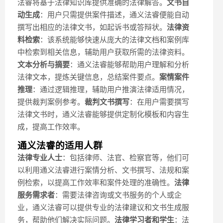
法睿将基于法律知识库提供准确的法律解答。
文书自
动生成
：用户只需提供案件描述，通义法睿便能自动
撰写出相应的法律文书，如起诉书或答辩状。
法律资
料检索
：该系统能够快速从庞大的法律文档和案例库
中检索到相关信息，辅助用户获取所需的法律资料。
文本分析与摘要
：通义法睿能够帮助用户理解和分析
法律文本，提炼关键信息，总结案件要点。
案情案件
推理
：通过逻辑推理，辅助用户推演法律适用情况，
提供裁判案例参考。
裁判文书撰写
：在用户需要撰写
法律文书时，通义法睿能够提供定制化模板和内容生
成，提高工作效率。
通义法睿的适用人群
法律专业人士
：包括律师、法官、检察官等，他们可
以利用通义法睿进行案情分析、文书撰写、法规和案
例检索，以提高工作效率和案件处理的准确性。
法律
服务需求者
：需要法律咨询或文书服务的个人或企
业，通义法睿可以提供专业的法律建议和文书生成服
务，帮助他们解决实际问题。
法律学习者和学生
：法