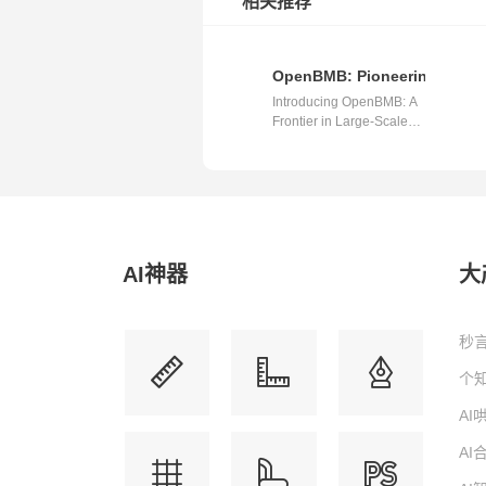
相关推荐
OpenBMB: Pioneering Large-
Introducing OpenBMB: A
Frontier in Large-Scale
Language...
AI神器
大
秒言
个知
A
A