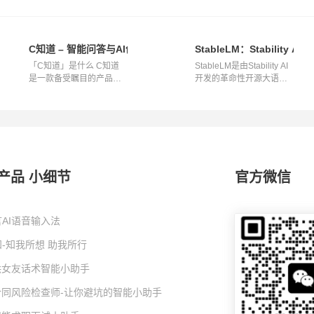
Scale Language Models for AI Innovation
C知道 – 智能问答与AI创作的得力助手
StableLM：Stabilit
「C知道」是什么 C知道
StableLM是由Stability AI
是一款备受瞩目的产品，
开发的革命性开源大语言
作为开发者的...
模型，它...
产品 小细节
官方微信
AI语音输入法
-知我所想 助我所行
I哄女友话术智能小助手
I合同风险检查师-让你避坑的智能小助手