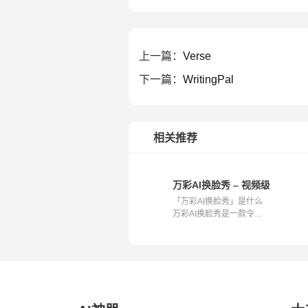
上一篇：
Verse
下一篇：
WritingPal
相关推荐
万彩AI换脸秀 – 视频级换脸超
「万彩AI换脸秀」是什么
万彩AI换脸秀是一款令人
惊艳的工具...