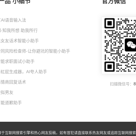
产品 小细节
官方微信
AI语音输入法
-知我所想 助我所行
I哄女友话术智能小助手
I合同风险检查师-让你避坑的智能小助手
I智能求职面试小助手
彩虹屁生成器，AI夸人助手
高情商回复话术
扫描微信号：
8
虚拟男友
万能道歉助手
源于互联网搜索引擎和热心网友投稿，如有冒犯请直接联系热友网友或追踪互联网搜索