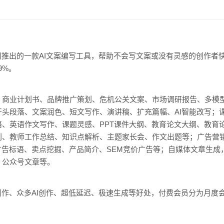
推出的一款AI文案编写工具，帮助不会写文案或没有灵感的创作者
9%。
商业计划书、品牌推广策划、危机公关文案、市场调研报告、多模型
头段落、文案润色、短文写作、演讲稿、扩充篇幅、AI智能改写；课
、英语作文写作、课题灵感、PPT课件大纲、教育论文大纲、教育
划、教师工作总结、知识点解析、主题家长会、作文出题等；广告营
复、广告标语、卖点挖掘、产品简介、SEM竞价广告等；自媒体文章生
、公众号文章等。
创作、众多AI创作、超低延迟、极速生成等好处，付费会员分为月度