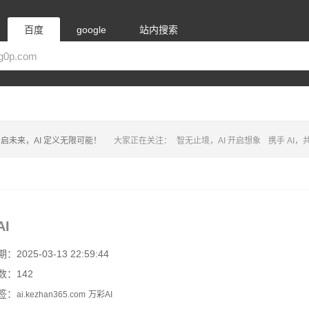
百度
google
站内搜索
启未来，AI 定义无限可能！
大家正在关注：
智无止境，AI 开启想象
携手 AI
I
2025-03-13 22:59:44
数：142
签：
ai.kezhan365.com
万彩AI