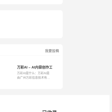
我要投稿
有限公司
动的智能写作与短视频创作平台
万彩AI – AI内容创作工具合集
万彩AI是什么：万彩AI是
由广州万彩信息技术有限
公司推出的...