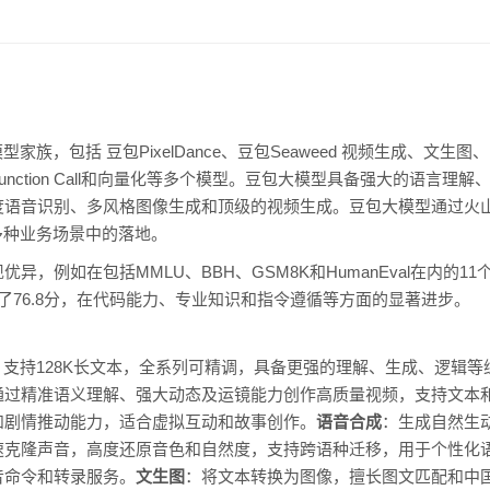
家族，包括 豆包PixelDance、豆包Seaweed 视频生成、文
nction Call和向量化等多个模型。豆包大模型具备强大的语言理
度语音识别、多风格图像生成和顶级的视频生成。豆包大模型通过火
多种业务场景中的落地。
异，例如在包括MMLU、BBH、GSM8K和HumanEval在内的1
得分达到了76.8分，在代码能力、专业知识和指令遵循等方面的显著进步。
，支持128K长文本，全系列可精调，具备更强的理解、生成、逻辑
通过精准语义理解、强大动态及运镜能力创作高质量视频，支持文本
和剧情推动能力，适合虚拟互动和故事创作。
语音合成
：生成自然生
速克隆声音，高度还原音色和自然度，支持跨语种迁移，用于个性化
音命令和转录服务。
文生图
：将文本转换为图像，擅长图文匹配和中