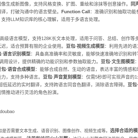
图像生成新图像，支持风格变换、扩图、重绘和涂抹等创意操作。
同
翻译，打破沟通中的语言壁垒。
Function Call
：准确识别和抽取功能
支持LLM知识库的核心理解，适用于多语言处理。
高级语言模型，支持128K长文本处理，适用于问答、总结、创作等
延迟，适合预算有限的企业使用。
豆包·视频生成模型
：利用先进的语
包·语言识别模型
：具备高准确率和灵敏度，能够快速准确地识别和转
调用设计，提供精确的功能识别和参数抽取能力。
豆包·文生图模型
豆包·语音合成模型
：能够合成自然、生动的语音，表达丰富的情感和
能力，支持多种语言。
豆包·声音复刻模型
：仅需5秒即可实现声音的1
超低延迟的实时翻译，支持跨语言同音色翻译，消除语言障碍。
豆包
剧情推动进行灵活的角色扮演。
/doubao
选择合适的模
如是否需要文本生成、语音识别、图像创作、视频生成等。