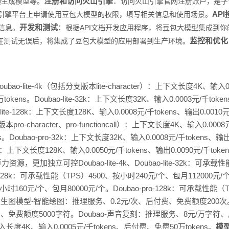
注册和访问火山引擎
：
频生成模型等。
访问火山引擎官网注册账户，是字
API
引擎平台上申请使用豆包大模型的权限，填写相关信息和使用场景。
开发和测试
：
信息。
根据API文档开发应用程序，将豆包大模型集成到
监控和优化
在测试无误后，将集成了豆包大模型的应用部署到生产环境。
bao-lite-4k（包括分支版本lite-character）：上下文长度4K、输入0.
kens。Doubao-lite-32k：上下文长度32K、输入0.0003元/千token
lite-128k：上下文长度128K、输入0.0008元/千tokens、输出0.00
版本pro-character、pro-functioncall）：上下文长度4K、输入0.000
。Doubao-pro-32k：上下文长度32K、输入0.0008元/千tokens、输
128k：上下文长度128K、输入0.0050元/千tokens、输出0.0090元/千t
，更加独立可控Doubao-lite-4k、Doubao-lite-32k：可承载
-128k：可承载性能（TPS）4500、按小时240元/个、包月112000元/个。Dou
时160元/个、包月80000元/个。Doubao-pro-128k：可承载性能（
文生图模型-智能绘图：推理服务、0.2元/次、后付费、免费额度200次
免费额度5000字符。Doubao-声音复刻：推理服务、8元/万字符
长输入长度4K、输入0.0005元/千tokens、后付费、免费50万tokens。
模