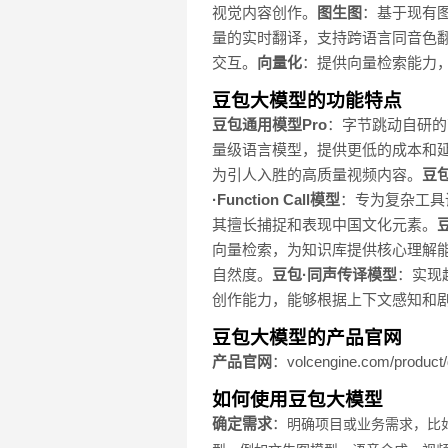
视觉内容创作。
图生图
：基于现有
量的实时翻译，支持跨语言同音色
交互。
向量化
：提供向量检索能力，
豆包大模型的功能特点
豆包通用模型Pro
：字节跳动自研的
量级语言模型，提供更低的成本和
为引人入胜的高质量视频内容。
豆
·Function Call模型
：专为复杂工具
其擅长捕捉和表现中国文化元素。
向量检索，为知识库提供核心理解
自然度。
豆包·同声传译模型
：实现
创作能力，能够根据上下文感知和
豆包大模型的产品官网
产品官网
：volcengine.com/product
如何使用豆包大模型
确定需求
：
明确项目或业务需求，比