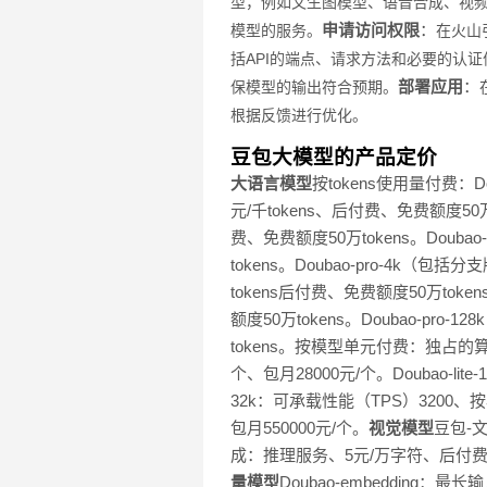
型，例如文生图模型、语音合成、视
申请访问权限
：
模型的服务。
在火山
括API的端点、请求方法和必要的认证
部署应用
：
保模型的输出符合预期。
根据反馈进行优化。
豆包大模型的产品定价
大语言模型
按tokens使用量付费：Dou
元/千tokens、后付费、免费额度50万to
费、免费额度50万tokens。Doubao-
tokens。Doubao-pro-4k（包括分支
tokens后付费、免费额度50万tokens
额度50万tokens。Doubao-pro-
tokens。按模型单元付费：独占的算力资源
个、包月28000元/个。Doubao-lite
32k：可承载性能（TPS）3200、按小
包月550000元/个。
视觉模型
豆包-
成：推理服务、5元/万字符、后付费、
量模型
Doubao-embedding：最