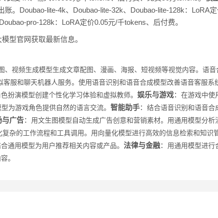
o-lite-4k、Doubao-lite-32k、Doubao-lite-128k：LoR
2k、Doubao-pro-128k：LoRA定价0.05元/千tokens、后付费。
大模型官网获取最新信息。
图、视频生成模型生成文章配图、漫画、海报、短视频等视觉内容。
语音
拟客服和聊天机器人服务。
使用语音识别和语音合成模型改善语音客服系
娱乐与游戏
：
角色扮演模型创建个性化学习体验和虚拟教师。
在游戏中使
智能助手
：
模型为游戏角色提供自然的语言交流。
结合语音识别和语音合
场与广告
：
用文生图模型自动生成广告创意和营销素材。
用通用模型分析
型自动化复杂的工作流程和工具调用。
用向量化模型进行高效的信息检索和知识
法律与金融
：
结合通用模型为用户推荐相关内容或产品。
用通用模型进行
内容。