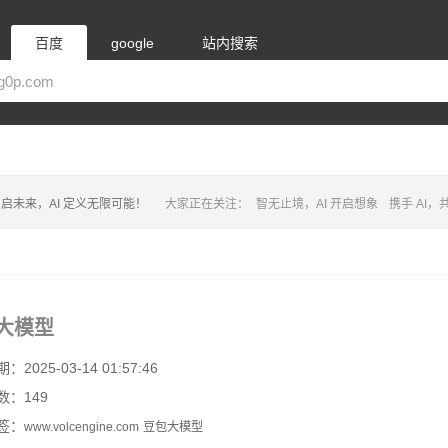
百度
google
站内搜索
启未来，AI 定义无限可能！
大家正在关注：
智无止境，AI 开启想象
携手 AI
大模型
2025-03-14 01:57:46
数：149
签：
www.volcengine.com
豆包大模型