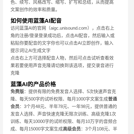
色、续写、风格改写、缩写、扩写和总结，从而提高
文案创作的效率和质量。
如何使用蓝藻AI配音
访问蓝藻AI的官网（aigc.unisound.com），点击右上
角的注册/登录登录成功后，点击AI配音，然后输入或
粘贴你要配音的文字你也可以点击AI立即创作，输入
提示词让AI生成文字
点击右上方可选择配音人物，然后可点击试听查看效
果若要使用声音克隆请切换到该选项，提交录音进行
克隆
蓝藻AI的产品价格
免费版
：提供有限的免费发音人选择、5次快速声音克
隆、每天500字的试听权限、每月1000字文案生成
普通
会员
：3个月48元、半年78元、一年98元，提供普通的
发音人选择、声音快速克隆无限次训练、高级克隆1次
训练、每天10000字的试听权限、每月10万字的音频合
成、每月15000字文案生成
高级会员
：3个月108元、半