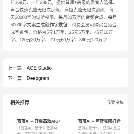
年168元、一年288元，提供普通+高级的发音人选择、
声音快速克隆无限次训练、高级克隆无限次训练、每
天20000字的试听权限、每月30万字的音频合成、每月
50000字文案生成
创作字数包
：付费会员可购买音频合
成字数包，价格为5元1万字、25元5万字、45元10万
字、120元30万字、210元60万字、360元120万字
上一篇：
ACE Studio
下一篇：
Deepgram
相关推荐
我要投稿
蓝藻AI – 开启高效AIGC创作新体验
蓝藻AI – 声音克隆打造个性
「蓝藻AI」是什么 蓝藻AI
蓝藻AI是什么：蓝藻AI是云
是一款助力AIGC创作的工
知声旗下的一个AIGC（AI