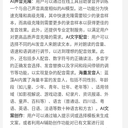
AI声音克隆
：用户可以通过在线工具自助录音并训练
一个与自己声音高度相似的AI模型。这一功能分为快
速克隆和高级克隆，其中快速克隆需要较少的录音样
本，而高级克隆则需要更多的录音样本以获得更佳的
发音效果。此外，还提供专业定制服务，以满足用户
对更高品质声音克隆的需求。
AI文字配音
：用户可以
选择不同的AI发音人来朗读文本，并对朗读的音量、
语速和语调进行调节，以达到理想的配音效果。此
外，还包括多人配音、数字符号的正确读法、多音字
的正确发音选择、发音替换以及字间和段间停顿的调
节等功能，以实现复杂的配音需求。
海量发音人
：蓝
藻AI内置了海量丰富的发音人，包括不同性别、年龄
段（如儿童、少年、青年、壮年、老年等）、适用领
域（如影视解说、游戏动漫、纪录片、资讯报道、外
语、童声、百科等）、语言（普通话、四川话、粤
语、英语、日语、法语等数十种语言和方言）。
AI文
案创作
：用户可以通过输入提示词或选择模板来生成
文案，或者利用AI辅助创作功能对已有文案进行润