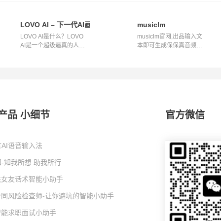
LOVO AI – 下一代AI画外音&文本到语音平台
musiclm
LOVO AI是什么？LOVO
musiclm官网,出品输入文
AI是一个超级逼真的人工
本即可生成保保真音频音
智能语音生成...
乐的ai工具...
产品 小细节
官方微信
AI语音输入法
-知我所想 助我所行
I哄女友话术智能小助手
I合同风险检查师-让你避坑的智能小助手
I智能求职面试小助手