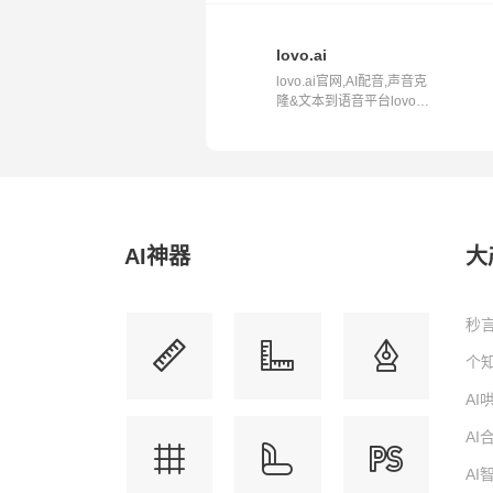
lovo.ai
lovo.ai官网,AI配音,声音克
隆&文本到语音平台lovo.ai
简...
AI神器
大
秒言
个知
A
A
A