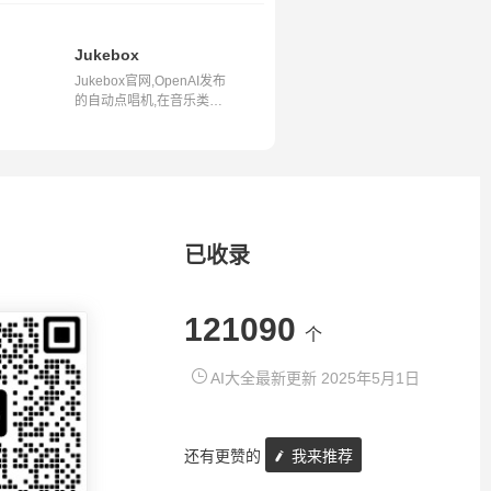
Jukebox
Jukebox官网,OpenAI发布
的自动点唱机,在音乐类型
和风格范围...
已收录
121090
个
AI大全最新更新 2025年5月1日
还有更赞的
我来推荐