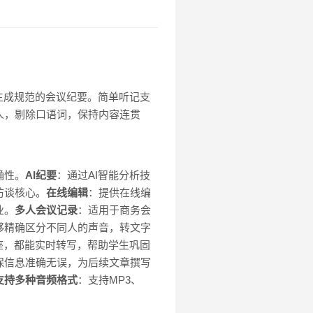
生成规范的会议纪要。简单听记支
人，剔除口语词，保持内容连贯
确性。
AI纪要
：通过AI智能分析技
访谈核心。
在线编辑
：提供在线编
业。
多人会议记录
：适用于商务会
够精确区分不同人的声音，转文字
座，都能实时转写，帮助学生巩固
保信息准确无误，为后续文章撰写
支持多种音频格式
：支持MP3、