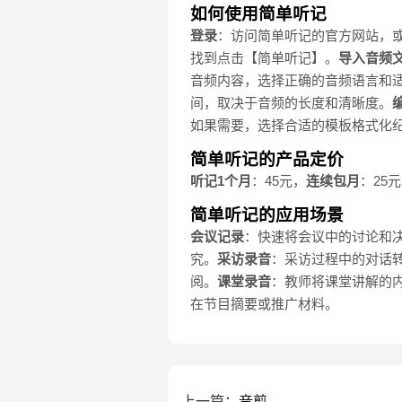
如何使用简单听记
登录
：访问简单听记的官方网站，
找到点击【简单听记】。
导入音频
音频内容，选择正确的音频语言和
间，取决于音频的长度和清晰度。
如果需要，选择合适的模板格式化
简单听记的产品定价
听记1个月
：45元，
连续包月
：25元
简单听记的应用场景
会议记录
：快速将会议中的讨论和
究。
采访录音
：采访过程中的对话
阅。
课堂录音
：教师将课堂讲解的
在节目摘要或推广材料。
上一篇：
音剪