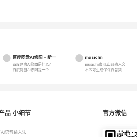
容转化
百度网盘AI修图 – 新一代商业级AI人像处理产品
musiclm
百度网盘AI修图是什么？
musiclm官网,出品输入文
百度网盘AI修图是一个集
本即可生成保保真音频音
成了人工智...
乐的ai工具...
产品 小细节
官方微信
AI语音输入法