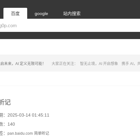
百度
google
站内搜索
启未来，AI 定义无限可能！
大家正在关注：
智无止境，AI 开启想象
携手 AI
听记
2025-03-14 01:45:11
数：140
签：
pan.baidu.com
简单听记