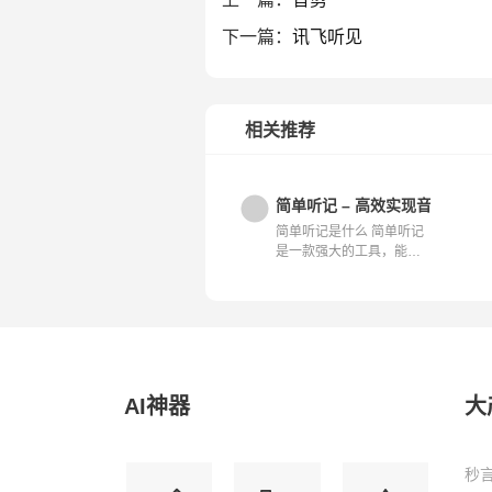
下一篇：
讯飞听见
相关推荐
简单听记 – 高效实现音视频内
简单听记是什么 简单听记
是一款强大的工具，能轻
松实现音视...
AI神器
大
秒言