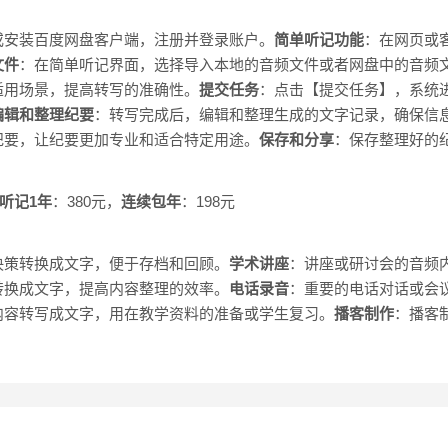
或安装百度网盘客户端，注册并登录账户。
简单听记功能
：在网页或
文件
：在简单听记界面，选择导入本地的音频文件或者网盘中的音频
适用场景，提高转写的准确性。
提交任务
：点击【提交任务】，系统
编辑和整理纪要
：转写完成后，编辑和整理生成的文字记录，确保信
纪要，让纪要更加专业和适合特定用途。
保存和分享
：保存整理好的
听记1年
：380元，
连续包年
：198元
决策转换成文字，便于存档和回顾。
学术讲座
：讲座或研讨会的音频
转换成文字，提高内容整理的效率。
电话录音
：重要的电话对话或会
内容转写成文字，用在教学资料的准备或学生复习。
播客制作
：播客