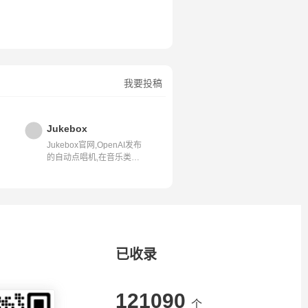
我要投稿
Jukebox
Jukebox官网,OpenAI发布
的自动点唱机,在音乐类型
和风格范围...
已收录
121090
个