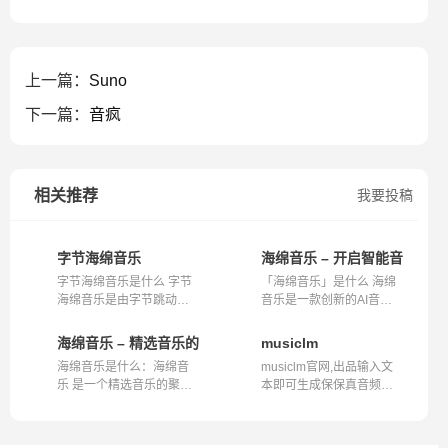
上一篇：
Suno
下一篇：
音疯
相关推荐
我要投稿
字节海绵音乐
海绵音乐 – 开启智能音乐创
字节海绵音乐是什么 字节
「海绵音乐」是什么 海绵
海绵音乐是由字节跳动推
音乐是一款创新的AI音乐
出的一款免...
创作平台，...
海绵音乐 – 精选音乐的聚集地
musiclm
海绵音乐是什么：海绵音
musiclm官网,出品输入文
乐 是一个精选音乐的聚集
本即可生成保保真音频音
地，致力于...
乐的ai工具...