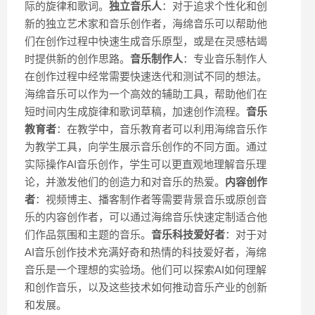
际的旋律和歌词。
独立音乐人
：对于追求个性化和创
新的独立艺术家和音乐创作者，海绵音乐可以帮助他
们在创作过程中快速生成音乐原型，或是在灵感枯竭
时提供新的创作思路。
音乐制作人
：专业音乐制作人
在创作过程中经常需要快速迭代和测试不同的想法。
海绵音乐可以作为一个高效的辅助工具，帮助他们在
短时间内生成旋律和歌词草稿，加速创作流程。
音乐
教育者
：在教学中，音乐教育者可以利用海绵音乐作
为教学工具，向学生展示音乐创作的不同方面。通过
实际操作AI音乐创作，学生可以更直观地理解音乐理
论，并激发他们的创造力和对音乐的热爱。
内容创作
者
：视频博主、播客制作者等需要背景音乐或原创音
乐的内容创作者，可以通过海绵音乐快速定制适合他
们作品氛围和主题的音乐。
音乐科技爱好者
：对于对
AI音乐创作技术充满好奇和热情的科技爱好者，海绵
音乐是一个理想的实验场。他们可以探索AI如何理解
和创作音乐，以及这些技术如何推动音乐产业的创新
和发展。