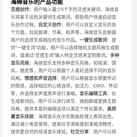
海绵音乐的产品功能
灵感创作
：用户输入最少5个字的灵感关键词，海绵音
乐将基于这些关键词生成歌词，帮助用户快速启动音
乐创作过程。
自定义创作
：用户可以自定义音乐的各
个方面，包括旋律、节奏、和声等，海绵音乐会根据
用户的选择生成相应的音乐作品。
一键生成歌词
：提
供“一键生词”功能，用户可以选择随机主题风格生成歌
词，或通过“灵感生词”输入特定灵感来定制歌词。
多种
音乐风格
：海绵音乐支持多种音乐风格，如摇滚、国
风、朋克等，用户可以根据个人喜好选择不同的音乐
风格。
情感和声音选择
：用户可以根据音乐想要传达
的情感，选择相应的心情选项，如活力、EMO、怀旧
等，并选择女声或男声进行演唱。
音乐编辑工具
：在
生成歌词后，用户可以进行续写、换韵脚或更换主题
风格，提供丰富的编辑选项以满足个性化需求。
高质
量音乐体验
：海绵音乐在中文歌曲处理上表现出色，
通过减少电音使用、提高吐字清晰度和演唱流畅性，
提供更自然的母语音乐体验。
社交分享
：用户可以将