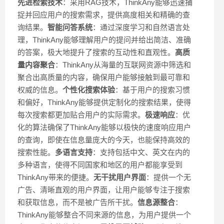
先进检索技术
：采用RAG技术，ThinkAny能够迅速捕
捉并回应用户的搜索需求，提供高度相关和精确的查
询结果。
智能问答系统
：通过深度学习和自然语言处
理，ThinkAny能够理解用户的提问并给出简洁、准确
的答案，极大地提升了搜索的互动性和直观性。
高质
量内容聚合
：ThinkAny从海量的互联网资源中筛选和
聚合出高质量的内容，确保用户能够接触到最可靠和
权威的信息。
个性化搜索体验
：基于用户的搜索习惯
和偏好，ThinkAny能够提供定制化的搜索结果，使得
每次搜索都更加贴合用户的实际需求。
极速响应
：优
化的算法确保了ThinkAny能够以极快的速度响应用户
的查询，即使在信息量庞大的今天，也能保持高效的
搜索性能。
多语言支持
：支持包括中文、英文在内的
多种语言，使得不同国家和地区的用户都能享受到
ThinkAny带来的便捷。
无干扰用户界面
：提供一个无
广告、清晰直观的用户界面，让用户能够专注于搜索
和获取信息，而不是被广告所干扰。
信息源整合
：
ThinkAny能够整合不同来源的信息，为用户提供一个