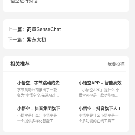
悟空进行对话
上一篇：
商量SenseChat
下一篇：
紫东太初
相关推荐
我要投稿
小悟空：字节跳动的先进AI对话助手与个人助理服务
小悟空APP – 智能高效的贴
字节跳动公司推出了一款
「小悟空APP」是什么 小
名为“小悟空”的先进AI对话
悟空APP是一款功能强大
助手和个...
的智能助手，...
小悟空 – 抖音集团旗下AI产品
小悟空 – 抖音旗下人工智能
小悟空是什么：小悟空是
小悟空是什么小悟空是一
一个提供多样化智能工具
个多功能的在线工具平
的平台，旨...
台，提供包括...