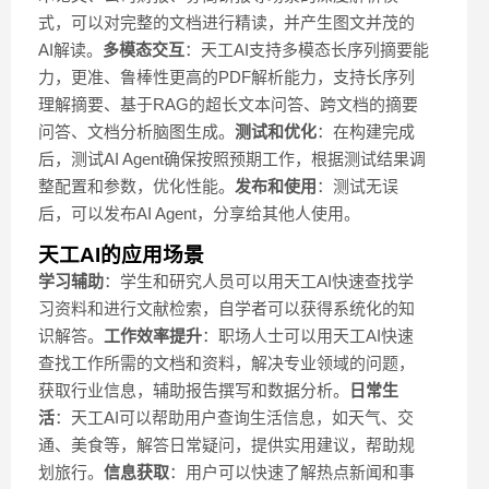
式，可以对完整的文档进行精读，并产生图文并茂的
AI解读。
多模态交互
：天工AI支持多模态长序列摘要能
力，更准、鲁棒性更高的PDF解析能力，支持长序列
理解摘要、基于RAG的超长文本问答、跨文档的摘要
问答、文档分析脑图生成。
测试和优化
：在构建完成
后，测试AI Agent确保按照预期工作，根据测试结果调
整配置和参数，优化性能。
发布和使用
：测试无误
后，可以发布AI Agent，分享给其他人使用。
天工AI的应用场景
学习辅助
：学生和研究人员可以用天工AI快速查找学
习资料和进行文献检索，自学者可以获得系统化的知
识解答。
工作效率提升
：职场人士可以用天工AI快速
查找工作所需的文档和资料，解决专业领域的问题，
获取行业信息，辅助报告撰写和数据分析。
日常生
活
：天工AI可以帮助用户查询生活信息，如天气、交
通、美食等，解答日常疑问，提供实用建议，帮助规
划旅行。
信息获取
：用户可以快速了解热点新闻和事