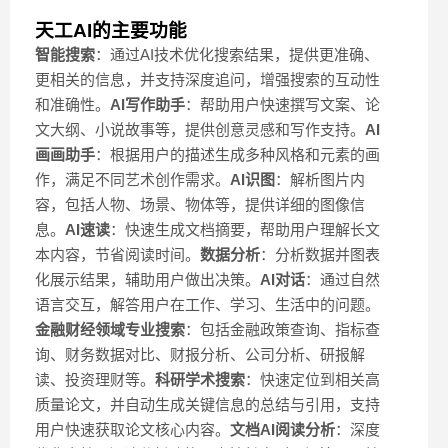
天工AI的主要功能
智能搜索
：通过AI技术优化搜索结果，提供更准确、
更相关的信息，并支持深度追问，增强搜索的互动性
和准确性。
AI写作助手
：帮助用户快速撰写文案、论
文大纲、小说故事等，提供创意灵感和写作支持。
AI
画画助手
：根据用户的描述生成多种风格和元素的画
作，满足不同艺术创作需求。
AI识图
：解析图片内
容，包括人物、场景、物体等，提供详细的图像信
息。
AI速读
：快速生成文档摘要，帮助用户理解长文
本内容，节省阅读时间。
数据分析
：分析数据并图表
化展示结果，辅助用户做出决策。
AI对话
：通过自然
语言交互，解答用户在工作、学习、生活中的问题。
金融财经领域专业搜索
：包括金融政策查询、指标查
询、财务数据对比、财报分析、公司分析、研报解
读、投资理财等。
科研学术搜索
：快速定位到相关高
质量论文，并自动生成关键信息的总结与引用，支持
用户快速获取论文核心内容。
文档AI阅读分析
：深度