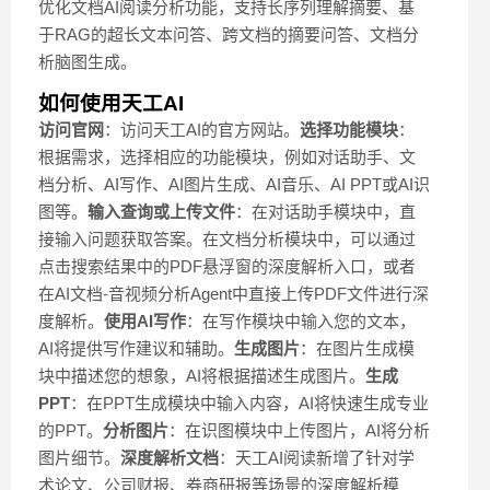
优化文档AI阅读分析功能，支持长序列理解摘要、基
于RAG的超长文本问答、跨文档的摘要问答、文档分
析脑图生成。
如何使用天工AI
访问官网
：访问天工AI的官方网站。
选择功能模块
：
根据需求，选择相应的功能模块，例如对话助手、文
档分析、AI写作、AI图片生成、AI音乐、AI PPT或AI识
图等。
输入查询或上传文件
：在对话助手模块中，直
接输入问题获取答案。在文档分析模块中，可以通过
点击搜索结果中的PDF悬浮窗的深度解析入口，或者
在AI文档-音视频分析Agent中直接上传PDF文件进行深
度解析。
使用AI写作
：在写作模块中输入您的文本，
AI将提供写作建议和辅助。
生成图片
：在图片生成模
块中描述您的想象，AI将根据描述生成图片。
生成
PPT
：在PPT生成模块中输入内容，AI将快速生成专业
的PPT。
分析图片
：在识图模块中上传图片，AI将分析
图片细节。
深度解析文档
：天工AI阅读新增了针对学
术论文、公司财报、券商研报等场景的深度解析模