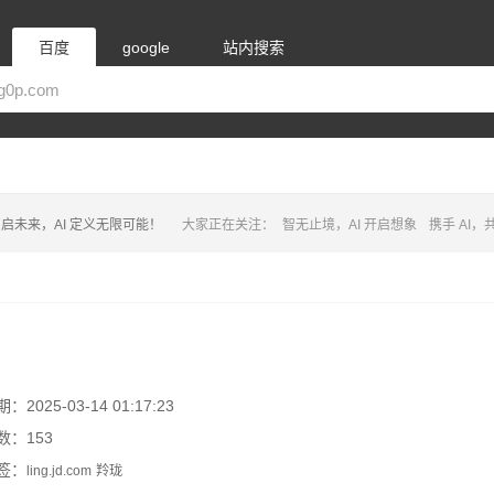
百度
google
站内搜索
启未来，AI 定义无限可能！
大家正在关注：
智无止境，AI 开启想象
携手 AI
2025-03-14 01:17:23
数：153
签：
ling.jd.com
羚珑