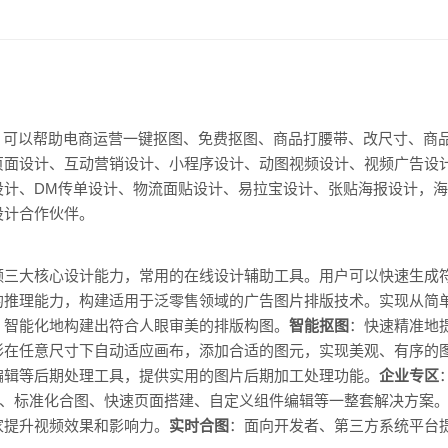
，可以帮助电商运营一键抠图、免费抠图、商品打腰带、改尺寸、商品主
页面设计、互动营销设计、小程序设计、动图视频设计、视频广告设
设计、DM传单设计、物流面贴设计、易拉宝设计、张贴海报设计，
设计合作伙伴。
频三大核心设计能力，常用的在线设计辅助工具。用户可以快速生成
的推理能力，构建适用于泛零售领域的广告图片排版技术。实现从简
，智能化地构建出符合人眼审美的排版构图。
智能抠图
：快速精准地
形在任意尺寸下自动适应画布，添加合适的图元，实现美观、有序的
编辑等后期处理工具，提供实用的图片后期加工处理功能。
企业专区
理、标准化合图、快速页面搭建、自定义组件编辑等一整套解决方案
家提升视频效果和影响力。
实时合图
：面向开发者、第三方系统平台