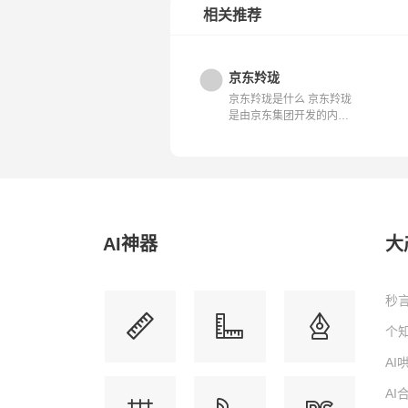
相关推荐
京东羚珑
京东羚珑是什么 京东羚珑
是由京东集团开发的内容
生产与管理...
AI神器
大
秒言
个知
A
A