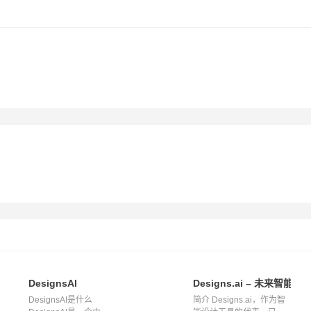
平台,视频,ppt,banner,logo,mockups,功能丰富,易于使用!
DesignsAI
Designs.ai – 未来智能
DesignsAI是什么
简介 Designs.ai，作为智