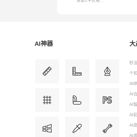
意设计平台,视
频,ppt,banner,logo,...
AI神器
大
秒言
个知
A
A
A
AI
AI
AI