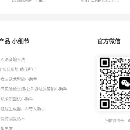
DesignsAI是一个由
能设计工具的代表，已经
Inmagine Group开发的
成为设计师...
综...
产品 小细节
官方微信
AI语音输入法
-知我所想 助我所行
I哄女友话术智能小助手
I合同风险检查师-让你避坑的智能小助手
I智能求职面试小助手
彩虹屁生成器，AI夸人助手
高情商回复话术
扫描微信号：
8
虚拟男友