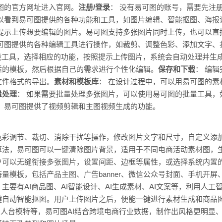
图的官方网址进入官网。
注册/登录
： 没有易可图的账号，需要先注
可以看到易可图提供的各种功能和工具，如图片编辑、智能抠图、海报
据提示上传想要编辑的图片。易可图支持多张图片同时上传，也可以直
易可图提供的各种编辑工具进行操作，如裁剪、调整色彩、添加文字、
能工具，选择相应的功能，按照提示上传图片，系统会自动处理并生
适的模板，然后根据自己的需求进行个性化编辑。
保存和下载
： 编
文件格式的导出。
素材和模板库
： 在设计过程中，可以用易可图的素
量处理
： 如果需要批量处理多张图片，可以使用易可图的批量工具，
辑，易可图提供了视频剪辑和主图视频生成的功能。
色彩调节、裁切、消除干扰等操作，修改图片文字和尺寸，自定义添
算法，易可图可以一键清除图片背景，适用于不同电商活动素材图，
户可以无缝衔接多张图片，设置间距、边框等属性，或选择系统内置
量模板，包括产品主图、广告banner、微信公众号封面、手机开
：主要有AI商品图、AI智能设计、AI生成素材、AI文案等，利用人
键自动智能抠图。用户上传图片之后，便能一键进行素材生成和商品
、AI人台模特等，易可图AI结合跨境电商行业数据，制作出风格更明