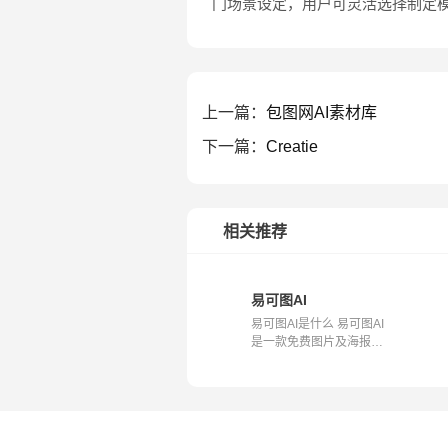
门场景设定，用户可灵活选择制定
上一篇：
包图网AI素材库
下一篇：
Creatie
相关推荐
易可图AI
易可图AI是什么 易可图AI
是一款免费图片及海报在
线编辑器，...