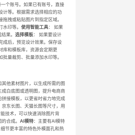
册一个账号。如果已有账号，直接
设计等。根据需求选择相应的功
接拖拽或粘贴图片到指定区域。
打水印等。
使用智能工具
： 如果
成结果。
选择模板
： 如果要设计
辑完成后，预览设计效果。保存设
材库和模板库，资源会定期更
如批量裁剪、批量添加水印等。
加其他素材图片，以生成所需的图
生成白底图或透明图，提升电商商
的拼接模板，以更省时省力地完成
屏、京东长图、天猫长图等尺寸，用
工智能技术，可以快速消除图片背
图的合成。
AI模特
：主要有AI模特
显、细节更丰富的特色外模面孔和热