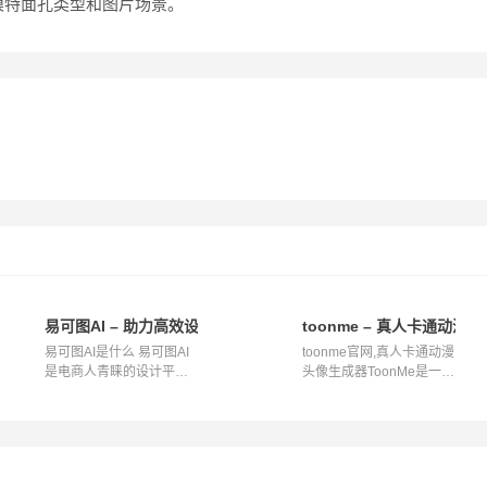
模特面孔类型和图片场景。
易可图AI – 助力高效设计的得力工具
toonme – 真人卡通动漫
易可图AI是什么 易可图AI
toonme官网,真人卡通动漫
是电商人青睐的设计平
头像生成器ToonMe是一款
台，提供丰富...
智能化的应...