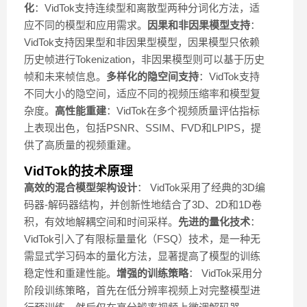
化
：VidTok支持连续型和离散型两种分词化方法，适
应不同的模型和应用需求。
因果和非因果模型支持
：
VidTok支持因果型和非因果型模型，因果模型只依赖
历史帧进行Tokenization，非因果模型则可以基于历史
帧和未来帧信息。
多样化的隐空间支持
：VidTok支持
不同大小的隐空间，适应不同的视频压缩率和模型复
杂度。
高性能重建
：VidTok在多个视频质量评估指标
上表现出色，包括PSNR、SSIM、FVD和LPIPS，提
供了高质量的视频重建。
VidTok的技术原理
高效的混合模型架构设计
： VidTok采用了经典的3D编
码器-解码器结构，并创新性地结合了3D、2D和1D卷
积，有效地解耦空间和时间采样。
先进的量化技术
：
VidTok引入了有限标量量化（FSQ）技术，是一种无
需显式学习码本的量化方法，显著提高了模型的训练
稳定性和重建性能。
增强的训练策略
： VidTok采用分
阶段训练策略，首先在低分辨率视频上对完整模型进