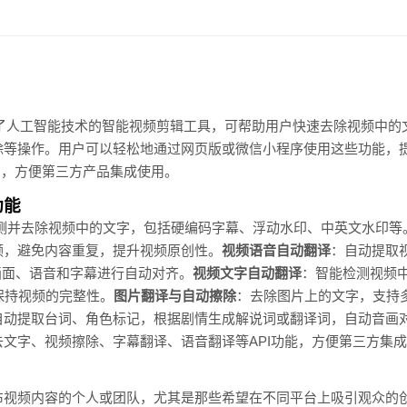
款集成了人工智能技术的智能视频剪辑工具，可帮助用户快速去除视频中
除等操作。用户可以轻松地通过网页版或微信小程序使用这些功能，
I接口，方便第三方产品集成使用。
功能
检测并去除视频中的文字，包括硬编码字幕、浮动水印、中英文水印等
频，避免内容重复，提升视频原创性。
视频语音自动翻译
：自动提取
画面、语音和字幕进行自动对齐。
视频文字自动翻译
：智能检测视频
抹以保持视频的完整性。
图片翻译与自动擦除
：去除图片上的文字，支持多
自动提取台词、角色标记，根据剧情生成解说词或翻译词，自动音画
文字、视频擦除、字幕翻译、语音翻译等API功能，方便第三方集
布视频内容的个人或团队，尤其是那些希望在不同平台上吸引观众的