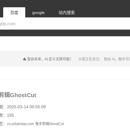
百度
google
站内搜索
智启未来，AI 定义无限可能！
大家正在关注：
智由 AI，触手可
辑GhostCut
2025-03-14 00:55:09
数：155
签：
cn.jollytoday.com
鬼手剪辑GhostCut