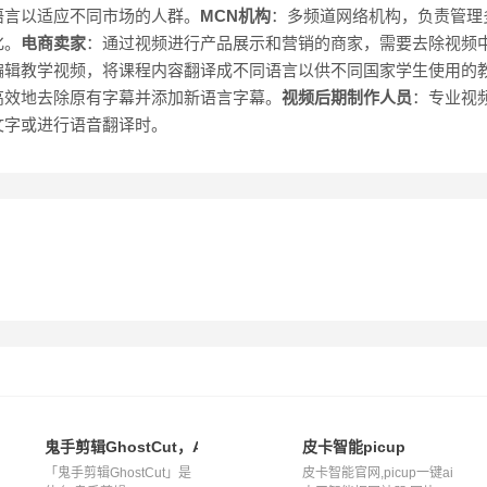
语言以适应不同市场的人群。
MCN机构
：多频道网络机构，负责管理
化。
电商卖家
：通过视频进行产品展示和营销的商家，需要去除视频
编辑教学视频，将课程内容翻译成不同语言以供不同国家学生使用的
高效地去除原有字幕并添加新语言字幕。
视频后期制作人员
：专业视
文字或进行语音翻译时。
鬼手剪辑GhostCut，AI助力视频创作
皮卡智能picup
「鬼手剪辑GhostCut」是
皮卡智能官网,picup一键ai