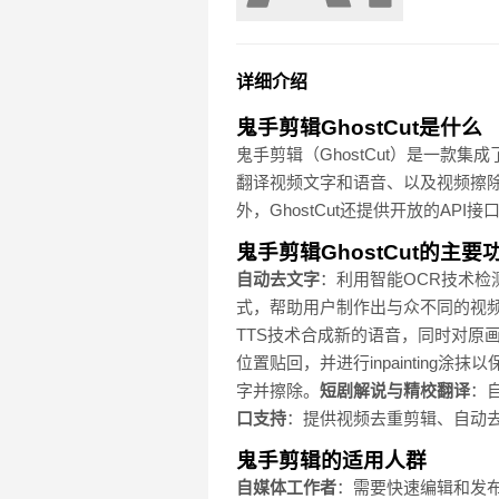
详细介绍
鬼手剪辑GhostCut是什么
鬼手剪辑（GhostCut）是一
翻译视频文字和语音、以及视频擦
外，GhostCut还提供开放的AP
鬼手剪辑GhostCut的主要
自动去文字
：利用智能OCR技术
式，帮助用户制作出与众不同的视
TTS技术合成新的语音，同时对原
位置贴回，并进行inpainting涂
字并擦除。
短剧解说与精校翻译
：
口支持
：提供视频去重剪辑、自动去
鬼手剪辑的适用人群
自媒体工作者
：需要快速编辑和发