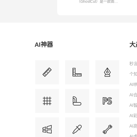
（GhostCut）是一款由专
业团队开发...
AI神器
大
秒言
个知
A
A
A
AI
AI
AI