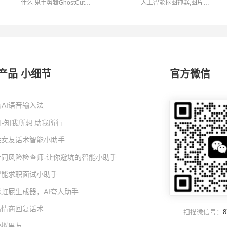
什么 鬼手剪辑GhostCut是
人工智能抠图神器,图片视
一款专业的...
频抠图去...
产品 小细节
官方微信
AI语音输入法
-知我所想 助我所行
I哄女友话术智能小助手
I合同风险检查师-让你避坑的智能小助手
I智能求职面试小助手
彩虹屁生成器，AI夸人助手
高情商回复话术
扫描微信号：
8
虚拟男友