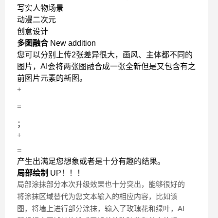
写实人物场景
动漫二次元
创意设计
多图融合
New addition
您可以分别上传2张差异很大，画风、主体都不同的
图片，AI会将两张图融合成一张全新但是又包含有之
前图片元素的新图。
+
=
；
+
=
产生出满足您想象或者是十分有趣的结果。
局部绘制
UP！！！
局部涂抹部分本次升级效果也十分突出，能够很好的
将涂抹区域替代为您文本输入的相应内容，比如该
图，将墙上进行部分涂抹，输入了玫瑰花和绿叶，AI