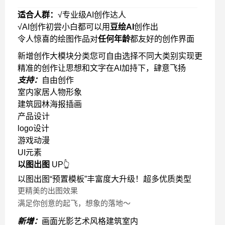
适合人群：
√专业级AI创作达人
√AI创作初尝小白都可以用
豆绘AI
创作出
令人惊喜的绘图作品对
任何年龄
都友好的创作界面
新增创作大模块分类您可自由选择不同大类别实现更
精准的创作让思想和文字在AI加持下，肆意飞扬
支持：
自由创作
室内家居人物形象
建筑园林海报插画
产品设计
logo设计
游戏动漫
UI元素
以图出图
UP👆
以图出图“预置模板”丰富度大升级！超多优质类型
更精美的出图效果
满足你创意的起飞，想象的落地～
新增：
画面光影艺术风格建筑室内