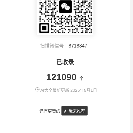
扫描微信号：
8718847
已收录
121090
个
AI大全最新更新 2025年5月1日
还有更赞的
我来推荐