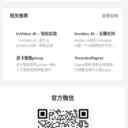
相关推荐
我要投稿
InVideo AI – 轻松实现创意视频制作
Invideo AI – 无需任何
「InVideo AI」是什么
Invideo AI是什么Invideo
InVideo AI是一款能让创意
AI是一个AI视频创作平台，
变为现实的...
它使用...
皮卡智能picup
YoutubeDigest
皮卡智能官网,picup一键ai
Digest官网,使用对视频进
人工智能抠图神器,图片视
行摘要总结什么是Digest?
频抠图去...
Digest是...
官方微信