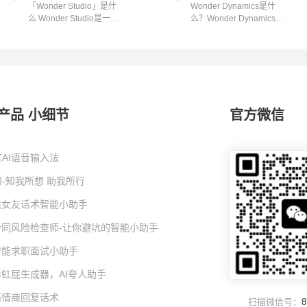
「Wonder Studio」是什
Wonder Dynamics是什
么 Wonder Studio是一款
么？Wonder Dynamics提
在线AI动画工...
供了一个名为Won...
产品 小细节
官方微信
AI语音输入法
-知我所想 助我所行
I哄女友话术智能小助手
I合同风险检查师-让你避坑的智能小助手
I智能求职面试小助手
彩虹屁生成器，AI夸人助手
高情商回复话术
扫描微信号：
8