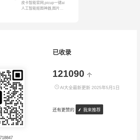
皮卡智能官网,picup一键ai
人工智能抠图神器,图片视
频抠图去...
已收录
121090
个
AI大全最新更新 2025年5月1日
还有更赞的
我来推荐
718847