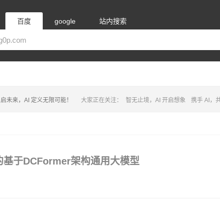
百度
google
站内搜索
启未来，AI 定义无限可能！
大家正在关注：
智无止境，AI 开启想象
携手 AI
基于DCFormer架构通用大模型