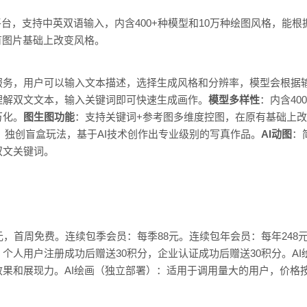
平台，支持中英双语输入，内含400+种模型和10万种绘图风格，能
有图片基础上改变风格。
服务，用户可以输入文本描述，选择生成风格和分辨率，模型会根据
理解双文文本，输入关键词即可快速生成画作。
模型多样性
：内含40
万化。
图生图功能
：支持关键词+参考图多维度控图，在原有基础上改
版，独创盲盒玩法，基于AI技术创作出专业级别的写真作品。
AI动图
：
双文关键词。
元，首周免费。连续包季会员：每季88元。连续包年会员：每年248
人用户注册成功后赠送30积分，企业认证成功后赠送30积分。AI绘画
果和展现力。AI绘画（独立部署）：适用于调用量大的用户，价格