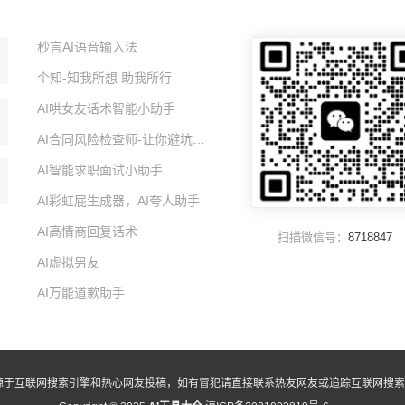
秒言AI语音输入法
个知-知我所想 助我所行
AI哄女友话术智能小助手
AI合同风险检查师-让你避坑的智能小助手
AI智能求职面试小助手
AI彩虹屁生成器，AI夸人助手
AI高情商回复话术
扫描微信号：
8718847
AI虚拟男友
AI万能道歉助手
源于互联网搜索引擎和热心网友投稿，如有冒犯请直接联系热友网友或追踪互联网搜索