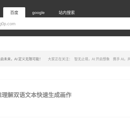
百度
google
站内搜索
启未来，AI 定义无限可能！
大家正在关注：
智无止境，AI 开启想象
携手 AI
，精准理解双语文本快速生成画作