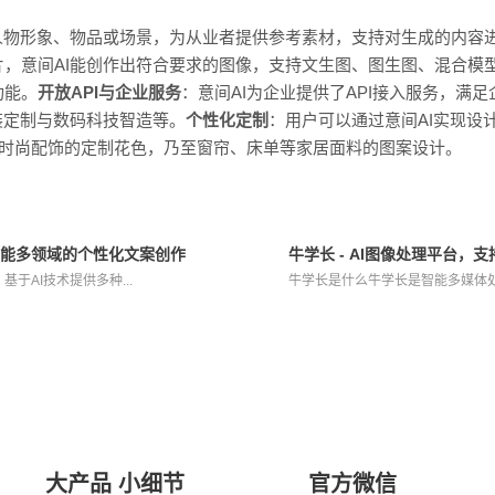
成人物形象、物品或场景，为从业者提供参考素材，支持对生成的内容
，意间AI能创作出符合要求的图像，支持文生图、图生图、混合模型
功能。
开放API与企业服务
：意间AI为企业提供了API接入服务，满
装定制与数码科技智造等。
个性化定制
：用户可以通过意间AI实现设
等时尚配饰的定制花色，乃至窗帘、床单等家居面料的图案设计。
多功能多领域的个性化文案创作
牛学长 - AI图像处理平台，
基于AI技术提供多种...
牛学长是什么牛学长是智能多媒体处理
大产品 小细节
官方微信