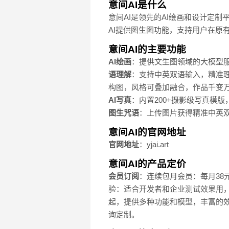
意间AI是什么
意间AI是领先的AI绘画和设计定制
AI提供图生图功能，支持用户在原
意间AI的主要功能
AI绘画
：提供文生图领域的大模型
语理解
：支持中英双语输入，精准
构图，风格可叠加融合，作品千变
AI写真
：内置200+摄影级写真模
图生咒语
：上传图片获得精准中英
意间AI的官网地址
官网地址
：yjai.art
意间AI的产品定价
会员订阅
：连续包月会员：每月38
验：适合开发者和企业测试效果用，个
起，提供多种功能和模型，丰富的效
询定制。