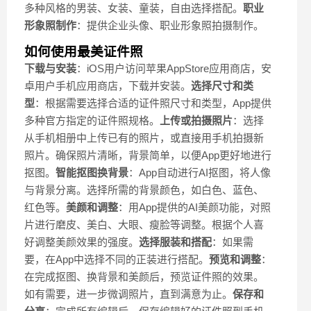
多种风格的男装、女装、童装，自由选择搭配。
职业
形象照制作
：提供企业头像、职业形象照拍摄制作。
如何使用最美证件照
下载与安装
：iOS用户访问苹果AppStore应用商店，安
卓用户手机应用商店，下载并安装。
选择尺寸和类
型
：根据需要选择合适的证件照尺寸和类型，App提供
多种官方指定的证件照规格。
上传或拍摄照片
：选择
从手机相册中上传已有的照片，或直接用手机拍摄新
照片。确保照片清晰，背景简单，以便App更好地进行
抠图。
智能抠图换背景
：App自动进行AI抠图，将人像
与背景分离。选择所需的背景颜色，如白色、蓝色、
红色等。
美颜和调整
：用App提供的AI美颜功能，对照
片进行磨皮、美白、大眼、瘦脸等调整。根据个人喜
好调整美颜效果的强度。
选择服装和搭配
：如果需
要，在App中选择不同的正装进行搭配。
预览和调整
：
在完成抠图、换背景和美颜后，预览证件照的效果。
如有需要，进一步微调照片，直到满意为止。
保存和