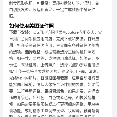
制专属形象照。
AI精修
：智能AI精修功能，识别、自
由切换发型、妆造和背景，一键生成精修半身证件
照。
如何使用美图证件照
下载与安装
：iOS用户访问苹果AppStore应用商店，安
卓用户访问手机应用商店，完成下载和安装。
打开应
用
：打开美图证件照应用，主界面有各种证件照规格
的选项。
选择规格
：根据需要选择正确的证件照规
格，如一寸、二寸等，或根据用途选择，如签证、身
份证、驾驶证等。
上传照片
：选择“拍照”或“从相册选
择”上传一张符合要求的照片。建议使用正面、清晰、
光线均匀的照片。
智能抠图与裁剪
：应用自动进行智
能抠图和裁剪，确保人像符合证件照的要求。如果需
要，进行手动调整。
更换背景色
：如果需要，选择合
适的背景色，如红色、白色或蓝色等。
AI换装与精
修
：如果需要更换服装或进行更精细的调整，用AI换
装功能，或用精修工具调整发型、妆容等。
预览与调