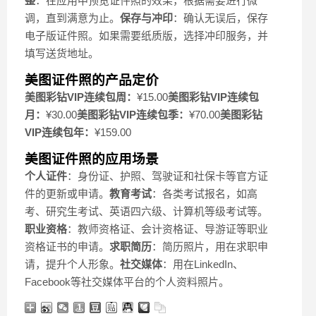
整
：在应用中预览证件照的效果，根据需要进行微
调，直到满意为止。
保存与冲印
：确认无误后，保存
电子版证件照。如果需要纸质版，选择冲印服务，并
填写送货地址。
美图证件照的产品定价
美图彩钻VIP连续包周：
¥15.00
美图彩钻VIP连续包
月：
¥30.00
美图彩钻VIP连续包季：
¥70.00
美图彩钻
VIP连续包年：
¥159.00
美图证件照的应用场景
个人证件
：身份证、护照、驾驶证和社保卡等官方证
件的更新或申请。
教育考试
：各类考试报名，如高
考、研究生考试、英语四六级、计算机等级考试等。
职业资格
：教师资格证、会计资格证、导游证等职业
资格证书的申请。
求职简历
：简历照片，用在求职申
请，提升个人形象。
社交媒体
：用在LinkedIn、
Facebook等社交媒体平台的个人资料照片。