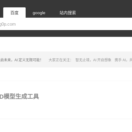
百度
google
站内搜索
启未来，AI 定义无限可能！
大家正在关注：
智无止境，AI 开启想象
携手 AI
出的3D模型生成工具