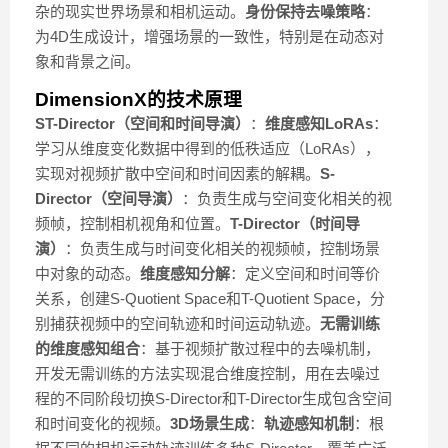
杂的现实世界场景和相机运动。
身份保持去噪策略
：
为4D生成设计，增强场景的一致性，特别是在动态对
象和背景之间。
DimensionX的技术原理
ST-Director（空间和时间导演）
：
维度感知LoRAs
：
学习从维度变化数据中得到的低秩适应（LoRAs），
实现对视频扩散中空间和时间因素的解耦。
S-
Director（空间导演）
：负责生成与空间变化相关的视
频帧，控制相机视角和位置。
T-Director（时间导
演）
：负责生成与时间变化相关的视频帧，控制场景
中对象的动态。
维度感知分解
：定义空间和时间等价
关系，创建S-Quotient Space和T-Quotient Space，分
别捕获视频中的空间轨迹和时间运动轨迹。
无需训练
的维度感知组合
：基于视频扩散过程中的去噪机制，
开发无需训练的方法实现混合维度控制，用在去噪过
程的不同阶段切换S-Director和T-Director生成包含空间
和时间变化的视频。
3D场景生成
：
轨迹感知机制
：根