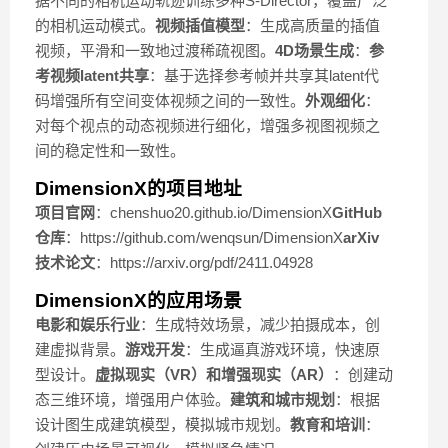
据不同的相机运动轨迹训练多种S-Director，覆盖广泛
的相机运动模式。
视频插值模型
：生成高质量的插值
视频，平滑和一致地过渡稀疏视图。
4D场景生成
：
参
考视频latent共享
：基于选择参考帧并共享其latent代
码增强所有空间变体视频之间的一致性。
外观细化
：
对每个视点的动态视频进行细化，增强多视图视频之
间的稳定性和一致性。
DimensionX的项目地址
项目官网
：chenshuo20.github.io/DimensionX
GitHub
仓库
：https://github.com/wenqsun/DimensionX
arXiv
技术论文
：https://arxiv.org/pdf/2411.04928
DimensionX的应用场景
电影和娱乐行业
：生成特效场景，减少拍摄成本，创
建虚拟背景。
游戏开发
：生成逼真游戏环境，快速原
型设计。
虚拟现实（VR）和增强现实（AR）
：创建动
态三维环境，增强用户体验。
建筑和城市规划
：根据
设计图生成建筑模型，模拟城市规划。
教育和培训
：