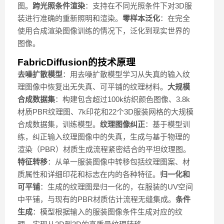
图。
跨光照条件渲染
：支持在不同光照条件下对3D服
装进行准确的重新照明和渲染。
零样本泛化
：在完全
使用合成渲染图像训练的情况下，泛化到现实世界的
图像。
FabricDiffusion的技术原理
去噪扩散模型
：用去噪扩散模型学习从失真的输入纹
理图像中恢复出无失真、可平铺的纹理材料。
大规模
合成数据集
：构建包含超过100k纺织颜色图像、3.8k
材质PBR纹理图、7k印花和22个3D服装网格的大规模
合成数据集，训练模型。
纹理图像纠正
：基于模型训
练，纠正输入纹理图像中的失真，生成与基于物理的
渲染（PBR）材质生成流程紧密结合的平坦纹理图。
特征转移
：从单一服装图像中转移包括纹理图案、材
质属性和详细印花和标志在内的各种特征。
归一化和
可平铺
：生成的纹理图是归一化的，在服装的UV空间
中平铺，与现有的PBR材质估计流程无缝集成。
条件
生成
：模型根据输入的服装图像条件生成对应的纹