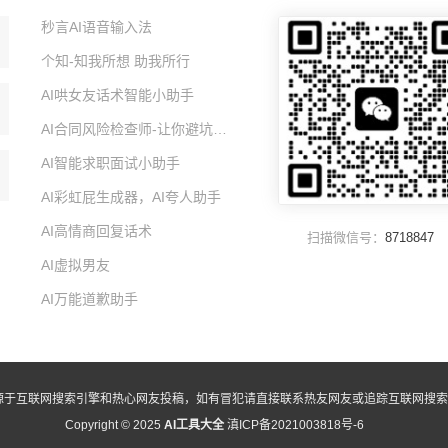
秒言AI语音输入法
个知-知我所想 助我所行
AI哄女友话术智能小助手
AI合同风险检查师-让你避坑的智能小助手
AI智能求职面试小助手
AI彩虹屁生成器，AI夸人助手
AI高情商回复话术
扫描微信号：
8718847
AI虚拟男友
AI万能道歉助手
源于互联网搜索引擎和热心网友投稿，如有冒犯请直接联系热友网友或追踪互联网搜索
Copyright © 2025
AI工具大全
滇ICP备2021003818号-6