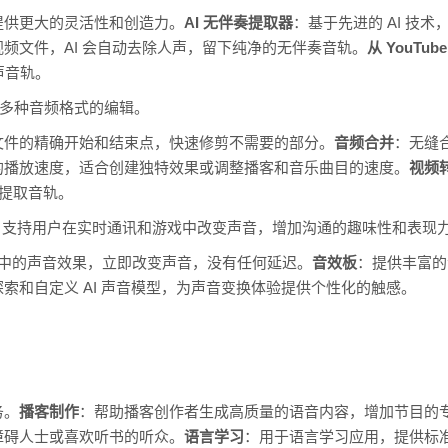
提供更大的灵活性和创造力。
AI 无伴奏提取器
：基于先进的 AI 技
频文件，AI 会自动去除人声，留下纯净的无伴奏音轨。
从 YouTu
人声音轨。
多种音频格式的编辑。
文件的精确开始和结束点，快速修剪不需要的部分。
音频合并
：无缝
的播放速度，适合创建独特效果或调整播客和音乐曲目的速度。
视频转
或提取音轨。
器。支持用户在实时通讯和游戏中改变声音，增加沟通的趣味性和表现
box 中的声音效果，立即改变声音，没有任何延迟。
音效板
：提供丰富的
索和自定义 AI 声音模型，为声音变换体验提供个性化的触感。
务。
播客制作
：帮助播客创作者生成高质量的语音内容，增加节目的
障碍人士或喜欢听书的听众。
语言学习
：用于语言学习应用，提供标