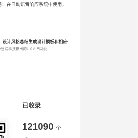
务
：在自动语音响应系统中使用，
设计工具，设计风格总结生成设计模板和相应代码
势智设科技推出的UX AI自动化...
已收录
121090
个