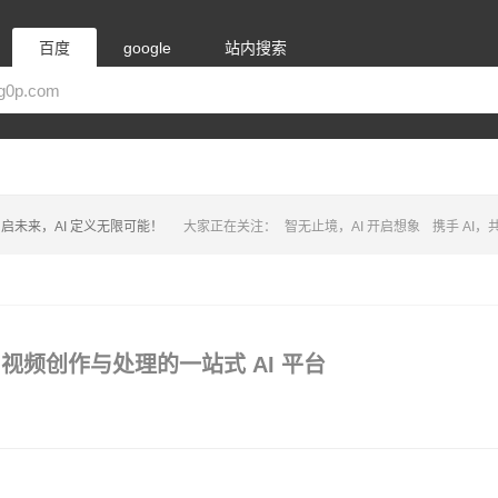
百度
google
站内搜索
启未来，AI 定义无限可能！
大家正在关注：
智无止境，AI 开启想象
携手 AI
音频和视频创作与处理的一站式 AI 平台