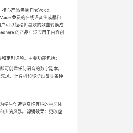
产品包括 FineVoice、
eVoice 免费的在线语音生成器和
器，用户可以轻松将喜欢的歌曲转换成
eshare 的产品广泛应用于内容创
效果和定制选项。主要功能包括：
输入即可创建任何语音的数字副本。
麦克风、计算机和移动设备等各种
素，为学生创造更身临其境的学习体
论和头脑风暴。
滤镜效果
：更改虚