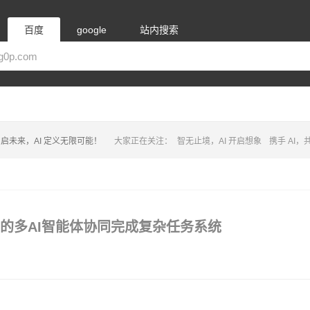
百度
google
站内搜索
启未来，AI 定义无限可能！
大家正在关注：
智无止境，AI 开启想象
携手 AI
微软推出的多AI智能体协同完成复杂任务系统