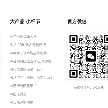
大产品 小细节
官方微信
秒言AI语音输入法
个知-知我所想 助我所行
AI哄女友话术智能小助手
AI合同风险检查师-让你避坑的智能小助手
AI智能求职面试小助手
AI彩虹屁生成器，AI夸人助手
AI高情商回复话术
扫描微信号：
8718847
AI虚拟男友
AI万能道歉助手