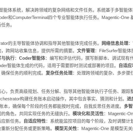
通用多智能体系统，解决跨领域的复杂网络和文件任务。系统基于多智能体架构，
r、Coder和ComputerTerminal四个专业智能体执行任务。Magentic-
新任务。
strator的主导智能体协调和指导其他智能体完成任务。
网络信息处理
：
动，跨网站收集信息，提供所需的摘要。
文件管理
：FileSurfe
写与执行
：
Coder智能体
：编写和评估代码，撰写新脚本、调试现有
oder智能体生成的代码，适用于需要即时测试或部署的项目。
自适应
，确保任务的顺利完成。
复杂任务处理
：处理跨领域的复杂、多步骤
核心，负责高级规划、任务分解、指导其他智能体执行子任务、跟踪
rchestrator构建任务账本启动操作，其中包含事实、猜测和计划。
进度
维护进度账本，确保每个阶段的任务都能按时完成，自我反思任务进度。
多智
同的角色，共同实现任务的无缝执行。
模块化和灵活性
：Magentic
适应新任务。
自适应特性
：系统能监控项目的每个阶段，及时调整计
会重新分配任务或更新策略。
模型无关性
：Magentic-One 是