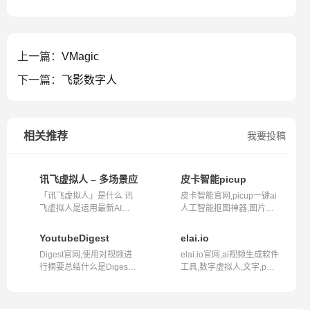
上一篇：
VMagic
下一篇：
飞影数字人
相关推荐
我要投稿
讯飞虚拟人 – 多场景应用的全栈式虚拟伙伴
皮卡智能picup
「讯飞虚拟人」是什么 讯
皮卡智能官网,picup一键ai
飞虚拟人是运用最新AI虚
人工智能抠图神器,图片视
拟形象技术...
频抠图去...
YoutubeDigest
elai.io
Digest官网,使用对视频进
elai.io官网,ai视频生成软件
行摘要总结什么是Digest?
工具,数字虚拟人,文字,ppt
Digest是...
生成...