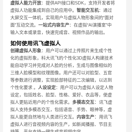
虚拟人能力开放
：提供API接口和SDK，支持开发者将
虚拟人功能集成到自己的应用中。
智能交互机
：通过
大屏交互一体机，实现用户与虚拟人物形象间的“面对
面”互动交流。
一站式内容生产
：在虚拟“AI演播室”中
输入文本或录音，快速完成音、视频作品的输出。
如何使用讯飞虚拟人
创建虚拟人形象
：用户可以通过上传照片来生成个性
化的虚拟形象，科大讯飞的个性化3D虚拟人构建技术
能自动学习并完成对人脸的分析，生成与图像相似的
三维人脸模型和纹理图像。用户还可以对脸型、五官
等参数进行调整，实现脸部特征的二次编辑，以达到
个性化要求 。
人设设定
：用户可以为虚拟人设定人物
设定，包括姓名、脸型、性格、爱好、衣品等，使虚
拟人更贴近用户的个性化需求。
多模态交互
：
讯飞虚
拟人支持多模态交互，包括语音、手势、眼神等，虚
拟人能更自然地与人类进行交互。
内容生产
：
用讯飞
虚拟人进行音视频内容的生产，如新闻播报、节目主
持等，平台支持一键生成音视频内容。