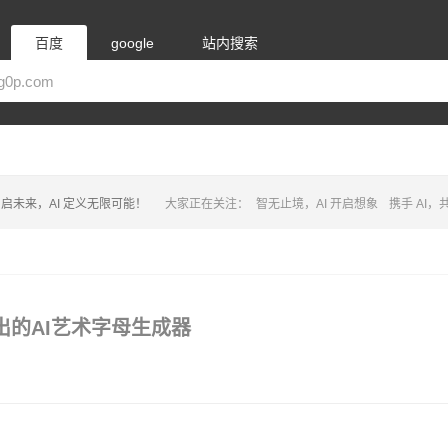
百度
google
站内搜索
启未来，AI 定义无限可能！
大家正在关注：
智无止境，AI 开启想象
携手 AI
室推出的AI艺术字母生成器