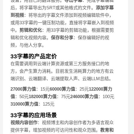
设置，用自己的翻译服务。
导出字幕
：完成字幕编辑
后，将字幕导出为SRT或其他格式的文件。
添加字幕
到视频
：将导出的字幕文件添加到视频编辑软件中，
或用33字幕的一键压制功能，直接将字幕嵌入到视频
中。
剪辑和优化
：用33字幕的剪辑功能，根据需要剪
辑和优化视频内容。
保存和分享
：保存编辑好的视
频，与他人分享。
33字幕的产品定价
在需要调用到云端计算资源或第三方服务接口的地
方，会产生算力消耗。目前发生消耗算力的地方有云
端识别、云端翻译、云端提取人声、云端LLM总结。
27000算力值
：15元
60000算力值
：25元
122000算力
值
：50元
182000算力值
：75元
246000算力值
：100元
310000算力值
：125元
33字幕的应用场景
视频内容创作
：视频博主和内容创作者为多语言观众
提供字幕，增加视频的可访问性和观众范围。
教育和