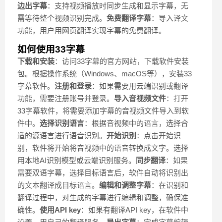
边出字幕
：支持视频播放时同步生成和显示字幕，无
需等待整个视频识别完成。
免费翻译字幕
：导入译文
功能，用户用网页翻译实现字幕的免费翻译。
如何使用33字幕
下载和安装
：访问33字幕的官方网站，下载软件安装
包。根据操作系统（Windows、macOS等），安装33
字幕软件。
注册和登录
：如果需要用云端识别或翻译
功能，需要注册账号并登录。
导入音视频文件
：打开
33字幕软件，将需要添加字幕的音视频文件导入到软
件中。
选择识别语言
：根据音视频中的语言，选择合
适的源语言进行语音识别。
开始识别
：点击开始识
别，软件将开始将音视频中的语音转换成文字。选择
用本地AI识别模型或云端识别服务。
同步翻译
：如果
需要双语字幕，选择目标语言后，软件自动将识别出
的文本翻译成目标语言。
编辑和调整字幕
：在识别和
翻译过程中，对生成的字幕进行编辑和调整，确保准
确性。
使用API key
：如果有翻译API key，在软件中