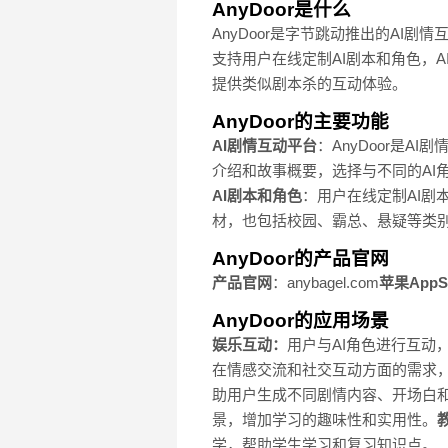
AnyDoor是什么
AnyDoor是字节跳动推出的AI
支持用户在线定制AI剧本和角色，A
提供类似剧本杀的互动体验。
AnyDoor的主要功能
AI剧情互动平台
：AnyDoor是A
介绍和故事概要，选择与不同的AI
AI剧本和角色
：用户在线定制AI剧
材，也包括校园、霸总、悬疑等类
AnyDoor的产品官网
产品官网
：anybagel.com
苹果AppS
AnyDoor的应用场景
娱乐互动：
用户与AI角色进行互动
在情感交流和社交互动方面的需求
助用户生成不同剧情内容、开场白
景，增加学习的趣味性和实用性。
学，帮助学生学习和复习知识点。