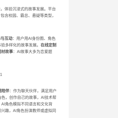
情线，体验沉浸式的故事发展。平台
主，包含校园、霸总、悬疑等类型，
择与互动
：用户用AI身份图、角色
体验多样化的故事发展。
在线定制
题材故事
：AI故事大多为恋爱题
51
感陪伴
：作为聊天伙伴，满足用户
角色，创作自己的故事，AI技术帮
，AI角色模拟不同语言和文化背
习兴趣，AI角色扮演教师或虚拟同