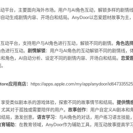
剧情互动平台，主要面向海外市场。用户与AI角色互动，解锁多样的剧
I自动生成剧情内容、开场白和结局。AnyDoor以恋爱题材故事为
I剧情互动平台，支持用户与AI角色进行互动，解锁不同的剧情。
角色选
角色进行互动。
剧情解锁
：用户与AI角色的互动解锁不同的剧情线，
本和角色，AI自动分析、设定不同的剧情内容、开场白和结局。
恋爱
别。
tore应用商店：
https://apps.apple.com/my/app/anydoor/id64733552
，享受类似剧本杀的游戏体验，探索不同的故事情节和结局。
提供情
，尤其对于孤独或需要陪伴的用户。
故事创作
：用户自定义AI剧本和
和结局，激发创意。
语言学习
：与AI角色的对话，用户练习语言技能
教育辅助
：在教育领域，AnyDoor作为辅助工具，用互动故事提高学