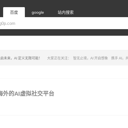
百度
google
站内搜索
启未来，AI 定义无限可能！
大家正在关注：
智无止境，AI 开启想象
携手 AI
面向海外的AI虚拟社交平台