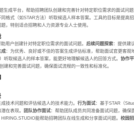
助的面试问题生成平台，帮助招聘团队创建和完善针对特定职位需求的面试问
同格式（如STAR方法）听取候选人样本答案。工具的目标是提高
问题，特别适合招聘和人力资源专业人士使用。
能
帮助用户创建针对特定职位需求的面试问题。
后续问题探索
：提供建
生成
：为优秀、良好或不佳的答案生成评估标准，帮助面试官更客观
法）听取候选人的样本答案，能更好地理解候选人的回答方式。
协作平
成员共同创建和完善面试问题，确保面试流程的一致性和标准化。
网
景
生成技术问题和评估候选人的技术能力。
行为面试
：基于STAR（Situatio
和潜在表现。
团队协作面试
：帮助团队成员共同准备面试问题，确保
IRING.STUDIO能帮助招聘团队在线生成和分享面试问题。
校园招