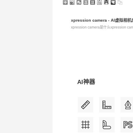
xpression camera - 
xpression camera是什么xpression
AI神器