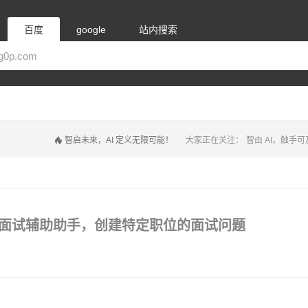
百度
google
站内搜索
智启未来，AI 定义无限可能！
大家正在关注：
智由 AI，触手可
 AI招聘面试辅助助手，创建特定职位的面试问题