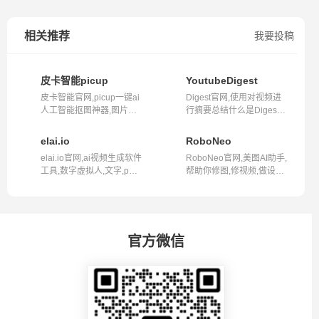
相关推荐
我要投稿
皮卡智能picup
YoutubeDigest
皮卡智能官网,picup一键ai
Digest官网,使用对视频进
人工智能抠图神器,图片视
行摘要总结什么是Digest?
频抠图去...
Digest是...
elai.io
RoboNeo
elai.io官网,ai视频生成软件
RoboNeo官网,美图AI助手,
工具,数字虚拟人,文字,ppt
帮助你修图,修视频,做设计
生成...
和画画,...
官方微信