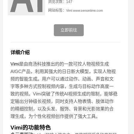
浏览次数：147
网站标签：
Vimi
www.sensetime.com
立即前往
详细介绍
Vimi
是由商汤科技推出的的一款可控人物视频生成
AIGC产品，利用其强大的日日新大模型，实现人物视
频的智能生成。用户可以通过动作、动画、声音和文
字等多种方式控制视频内容，生成与目标动作高度一
致的视频。Vimi突破了传统AI视频生成的限制，能够稳
定输出分钟级长视频，同时支持人物表情、肢体动作
的精细控制，以及头发、服饰、背景和光影效果的合
理生成，为个性化视频创作提供了强大工具。
Vimi的功能特色