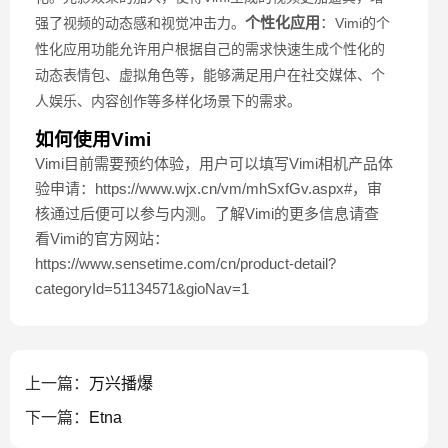
个性化应用
：
强了视频的动态感和视觉冲击力。
Vimi的个
性化应用功能允许用户根据自己的需求快速生成个性化的
动态表情包、虚拟角色等，
能够满足用户在社交媒体、个
人娱乐、内容创作等多样化场景下的需求。
如何使用Vimi
Vimi目前需要预约体验，用户可以填写Vimi相机产品体
验申请：https://www.wjx.cn/vm/mhSxfGv.aspx#，审
核通过后便可以参与内测。了解Vimi的更多信息请查
看Vimi的官方网站：
https://www.sensetime.com/cn/product-detail?
categoryId=51134571&gioNav=1
上一篇：
万兴播爆
下一篇：
Etna