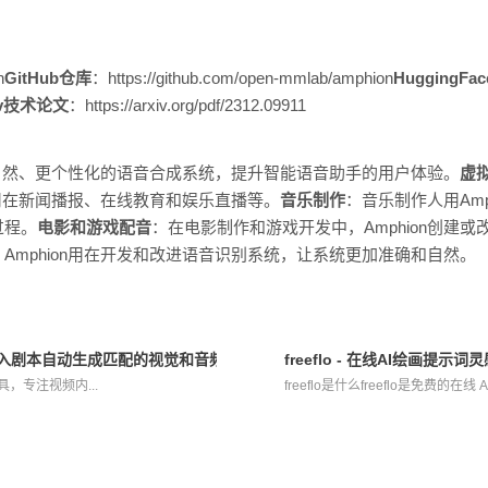
n
GitHub仓库
：https://github.com/open-mmlab/amphion
HuggingF
iv技术论文
：https://arxiv.org/pdf/2312.09911
发更自然、更个性化的语音合成系统，提升智能语音助手的用户体验。
虚
，用在新闻播报、在线教育和娱乐直播等。
音乐制作
：音乐制作人用Am
过程。
电影和游戏配音
：在电影制作和游戏开发中，Amphion创建
：Amphion用在开发和改进语音识别系统，让系统更加准确和自然。
作工具，输入剧本自动生成匹配的视觉和音频
freeflo - 在线AI绘画提示
智能工具，专注视频内...
freeflo是什么freeflo是免费的在线