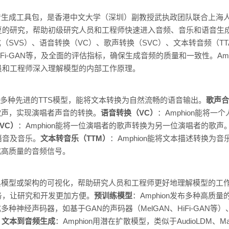
和语音生成工具包，是香港中文大学（深圳）副教授武执政团队联合上
的研究，帮助初级研究人员和工程师快速进入音频、音乐和语音生成领
（SVS）、语音转换（VC）、歌声转换（SVC）、文本转音频（TT
iFi-GAN等，及全面的评估指标，确保生成音频的质量和一致性。Am
员和工程师深入理解模型的内部工作原理。
n支持多种先进的TTS模型，能将文本转换为自然流畅的语音输出。
歌声合
成歌声，实现演唱者声音的转换。
语音转换（VC）
：Amphion能将
VC）
：Amphion能将一位演唱者的歌声转换为另一位演唱者的歌声
语音及音乐。
文本转音乐（TTM）
：Amphion能将文本描述转换为音
生成高质量的音频信号。
供经典模型或架构的可视化，帮助研究人员和工程师更好地理解模型的工
务，让研究和开发更加方便。
预训练模型
：Amphion发布多种高质
集成多种神经声码器，如基于GAN的声码器（MelGAN、HiFi-GAN等）
。
文本到音频生成
：Amphion用潜在扩散模型，类似于AudioLDM、Mak