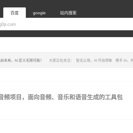
百度
google
站内搜索
启未来，AI 定义无限可能！
大家正在关注：
智无止境，AI 开启想象
携手 AI
全能AI音频项目，面向音频、音乐和语音生成的工具包