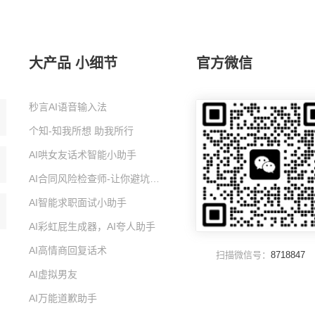
大产品 小细节
官方微信
秒言AI语音输入法
个知-知我所想 助我所行
AI哄女友话术智能小助手
AI合同风险检查师-让你避坑的智能小助手
AI智能求职面试小助手
AI彩虹屁生成器，AI夸人助手
AI高情商回复话术
扫描微信号：
8718847
AI虚拟男友
AI万能道歉助手