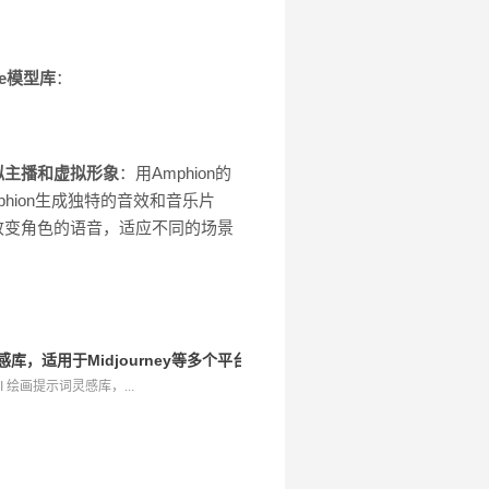
ace模型库
：
拟主播和虚拟形象
：用Amphion的
phion生成独特的音效和音乐片
或改变角色的语音，适应不同的场景
词灵感库，适用于Midjourney等多个平台
 AI 绘画提示词灵感库，...