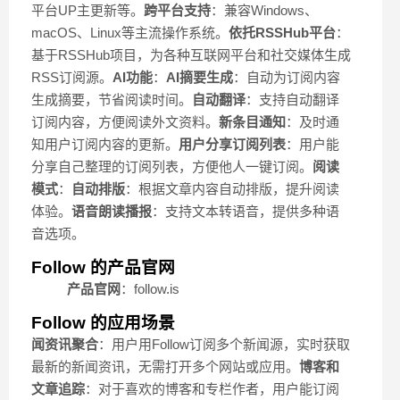
平台UP主更新等。
跨平台支持
：兼容Windows、
macOS、Linux等主流操作系统。
依托RSSHub平台
：
基于RSSHub项目，为各种互联网平台和社交媒体生成
RSS订阅源。
AI功能
：
AI摘要生成
：自动为订阅内容
生成摘要，节省阅读时间。
自动翻译
：支持自动翻译
订阅内容，方便阅读外文资料。
新条目通知
：及时通
知用户订阅内容的更新。
用户分享订阅列表
：用户能
分享自己整理的订阅列表，方便他人一键订阅。
阅读
模式
：
自动排版
：根据文章内容自动排版，提升阅读
体验。
语音朗读播报
：支持文本转语音，提供多种语
音选项。
Follow 的产品官网
产品官网
：follow.is
Follow 的应用场景
闻资讯聚合
：用户用Follow订阅多个新闻源，实时获取
最新的新闻资讯，无需打开多个网站或应用。
博客和
文章追踪
：对于喜欢的博客和专栏作者，用户能订阅