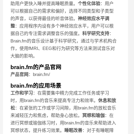
助用户更快入睡并提高睡眠质量。
个性化体验
：用户
可以根据自己的需求和偏好，选择不同类型和子类型
的声音，以获得最佳的听音体验。
神经效应水平调
整
：应用程序内设有多个神经效应水平，用户可以根
据自己的专注需求调整音乐的强度。
科学研究支持
：
Brain.fm的音乐设计基于科学研究，通过与学术机构合
作，使用fMRI、EEG和行为研究等方法来测试音乐对
大脑的影响。
brain.fm的产品官网
产品官网
：brain.fm/
brain.fm的应用场景
工作和学习
：在需要集中精力完成工作任务或学习
时，用brain.fm的音乐来提高专注力和效率。
休息和放
松
：在紧张的工作或学习间隙，用brain.fm的放松音乐
来减轻压力和焦虑，帮助身心放松。
冥想和瑜伽
：在
进行冥想或瑜伽练习时，用brain.fm的音乐来帮助进入
冥想状态，提升练习效果。
睡眠改善
：对于有睡眠障