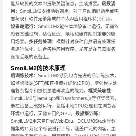
能从较长的文本中提取关键信息，生成摘要。
函数调
用
：SmolLLM2支持函数调用，对于自动编码助手或需
要与现有软件无缝集成的个人AI应用程序特别有用。
设备端运行
：SmolLLM2能在本地设备上运行，无需依
赖云基础设施，适合延迟、隐私和硬件限制重要的应
用场景。
多任务处理
：模型针对多种自然语言处理任
务进行优化，适合各种应用程序，尤其是在与云服务
连接受限的设备上。
SmolLM2的技术原理
后训练技术
：SmolLLM2系列包含先进的后训练技术，
如监督微调(SFT)和直接偏好优化(DPO)，增强模型处
理复杂指令和提供更准确响应的能力。
框架兼容性
：
SmolLLM2与llama.cpp和Transformers.js等框架兼容，
能在设备上高效运行，包括本地CPU处理和在浏览器
环境中运行，无需专门的GPU。
数据集训练
：
SmolLLM2用来自FineWeb-Edu、DCLM和Stack等数
据集的11万亿个标记进行训练，涵盖广泛的内容，主