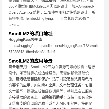
要侧重于英语文本。
模型结构
：SmolLLM2的135M和
360M模型用和MobileLLM类似的设计，加入Grouped-
Query Attention结构，1.7B模型用相对传统的设计。所
有模型均用embedding tying，上下文长度为2048个
token。
SmolLM2的项目地址
HuggingFace模型库
：
https://huggingface.co/collections/HuggingFaceTB/smollm2-
6723884218bcda64b34d7db9
SmolLM2的应用场景
设备端应用
：SmolLLM2专为在资源有限的设备上运行
设计，如智能手机或边缘设备，无需依赖云基础设
施。
延迟敏感和隐私保护
：适于对延迟和数据隐私有
高要求的应用，如边缘AI应用。
文本处理任务
：包括
文本重写、摘要生成和函数调用等，特别是在云服务
连接受限的设备上。
自动编码助手
：支持与现有软件
无缝集成的自动编码助手或个人AI应用程序，特别是